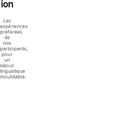
ion
Les
expériences
préférées
de
nos
participants,
pour
un
séjour
linguistique
inoubliable.
Plonge-toi dans la
Appre
"Californian Vibe"
au r