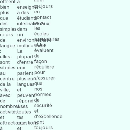
sont
offrent
à
toujours
bien
enseigner
en
plus
à des
contact
que
étudiants
avec
des
internationaux
les
simples
dans
écoles
cours
un
partenaires
de
environnement
et les
langue
multiculturel.
évaluent
:
La
de
elles
plupart
façon
sont
d'entre
régulière
situées
eux
pour
au
parlent
s'assurer
centre
plusieurs
que
de la
langues
nos
ville,
et
normes
avec
peuvent
de
de
répondre
sécurité
nombreuses
à
et
activités
toutes
d'excellence
et
tes
sont
attractions
questions
toujours
à
et