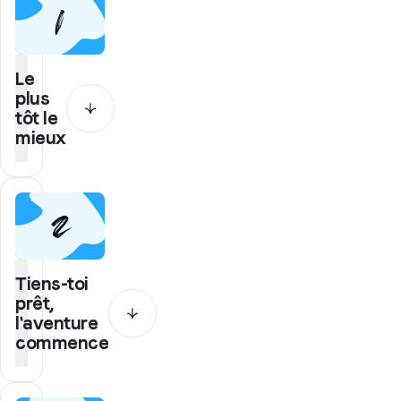
1
Le
plus
tôt le
mieux
Choisis
ton
programme
2
et
inscris-
toi
au
plus
Tiens-toi
vite
Cela
prêt,
te
l'aventure
permet
commence
de
bénéficier
des
Effectue
meilleurs
ton
tarifs