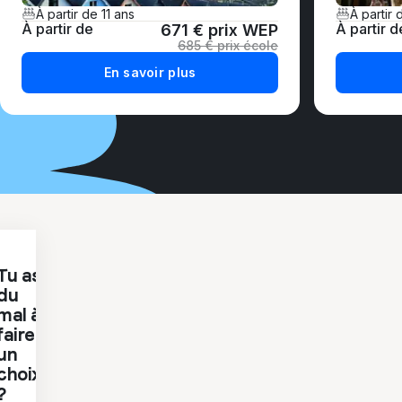
À partir de
11
ans
À partir 
À partir de
À partir d
671 €
prix WEP
685 €
prix école
En savoir plus
Tu as
du
mal à
faire
un
choix
?