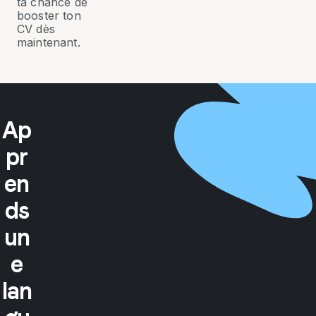
ta chance de
booster ton
CV dès
maintenant.
Ap
pr
en
ds
un
e
lan