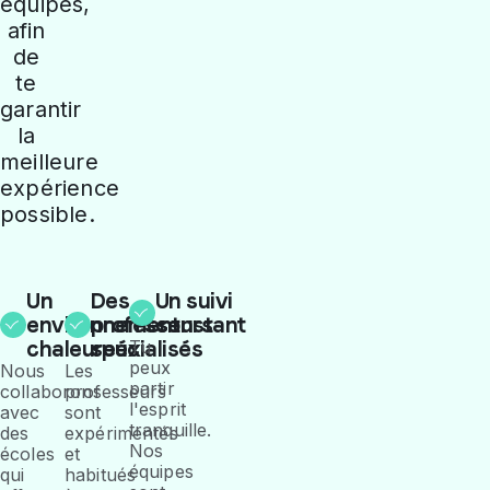
équipes,
afin
de
te
garantir
la
meilleure
expérience
possible.
Un
Des
Un suivi
environnement
professeurs
constant
chaleureux
spécialisés
Tu
peux
Nous
Les
partir
collaborons
professeurs
l'esprit
avec
sont
tranquille.
des
expérimentés
Nos
écoles
et
équipes
qui
habitués