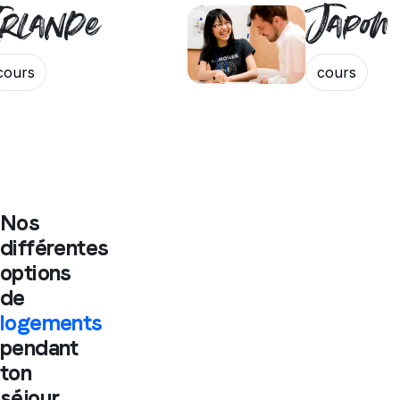
Irlande
Japon
cours
cours
Nos
différentes
options
de
logements
pendant
ton
séjour