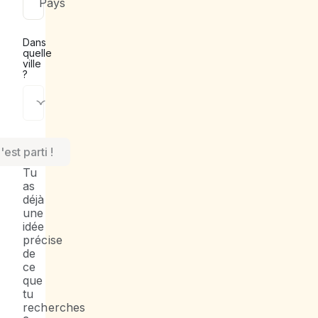
Pays
Dans
quelle
ville
?
Choisis
ton
expérience
'est parti !
Tu
as
déjà
une
idée
précise
de
ce
que
tu
recherches