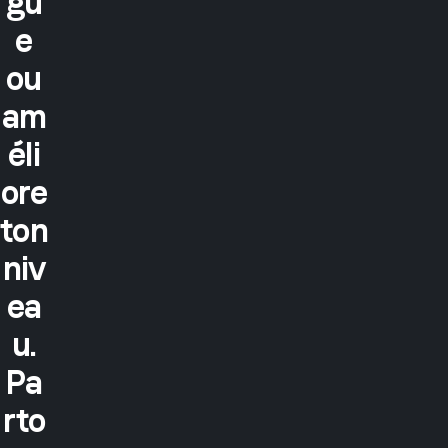
gu
e
ou
am
éli
ore
ton
niv
ea
u.
Pa
rto