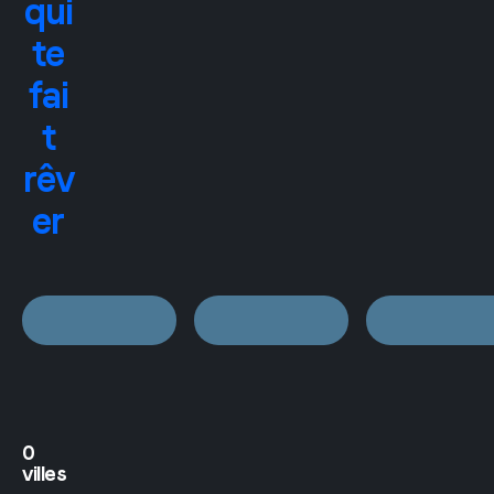
qui
te
fai
t
rêv
er
0
villes