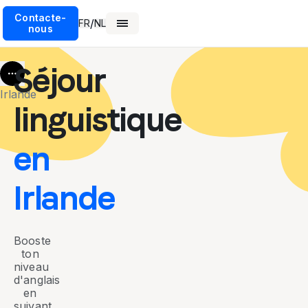
Contacte-
/
FR
NL
nous
Séjour
More
Irlande
linguistique
en
Irlande
Booste
ton
niveau
d'anglais
en
suivant