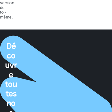
version
de
toi-
même.
Dé
co
uvr
e
tou
tes
no