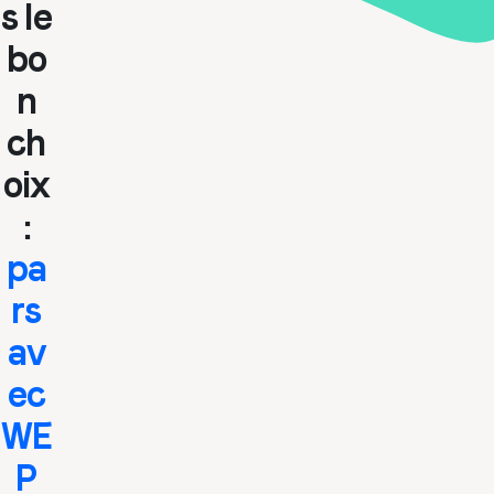
s le
bo
n
ch
oix
:
pa
rs
av
ec
WE
P