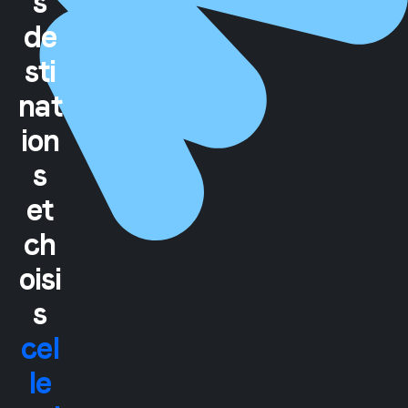
s
de
sti
nat
ion
s
et
ch
oisi
s
cel
le