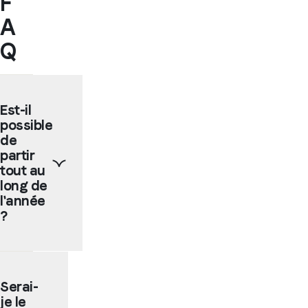
F
A
Q
Est-il
possible
de
partir
tout au
long de
l'année
?
Oui,
nos
Serai-
écoles
je le
partenaires