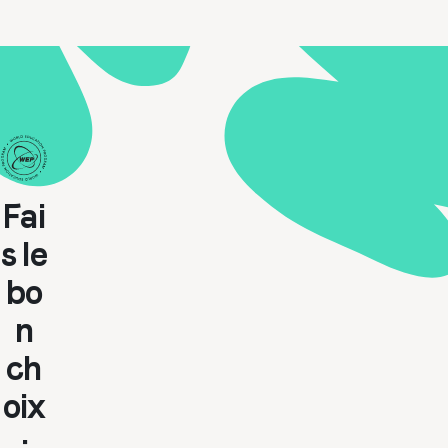
Fai
s le
bo
n
ch
oix
: