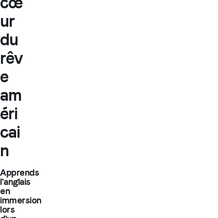
cœ
ur
du
rêv
e
am
éri
cai
n
Apprends
l'anglais
en
immersion
lors