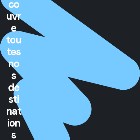
co
uvr
e
tou
tes
no
s
de
sti
nat
ion
s