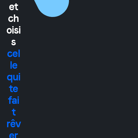
et
ch
oisi
s
cel
le
qui
te
fai
t
rêv
er