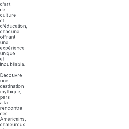
d'art,
de
culture
et
d'éducation,
chacune
offrant
une
expérience
unique
et
inoubliable.
Découvre
une
destination
mythique,
pars
à la
rencontre
des
Américains,
chaleureux