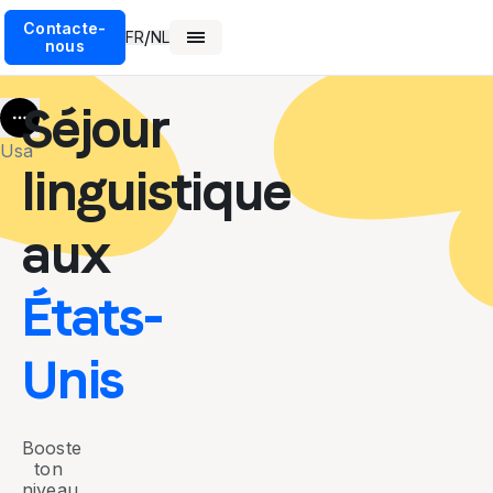
Contacte-
/
FR
NL
nous
Séjour
More
Usa
linguistique
aux
États-
Unis
Booste
ton
niveau