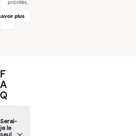
priorités.
savoir plus
F
A
Q
Serai-
je le
seul