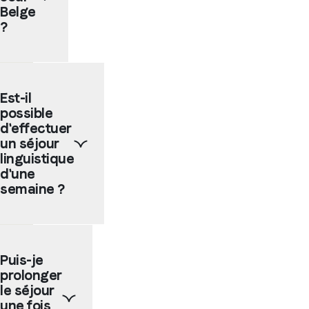
Belge
?
Les
séjours
Est-il
linguistiques
possible
sont
des
d'effectuer
programmes
un séjour
très
linguistique
populaires,
d'une
nous
semaine ?
ne
pouvons
donc
Nos
pas
programmes
garantir
Puis-je
de
que
prolonger
échanges
tu
linguistiques
le séjour
seras
sont
une fois