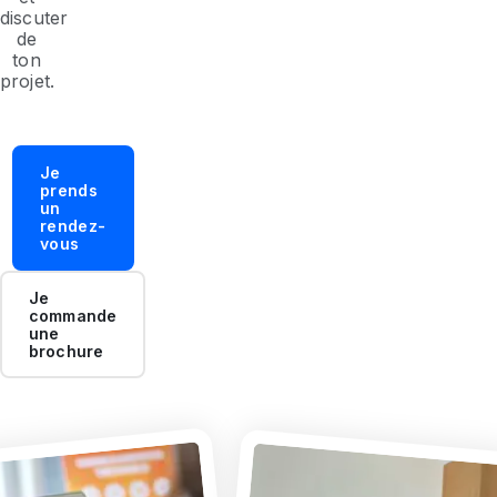
discuter
de
ton
projet.
Je
prends
un
rendez-
vous
Je
commande
une
brochure