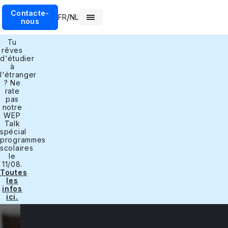
Contacte-
/
FR
NL
nous
Tu
rêves
d'étudier
à
l'étranger
? Ne
rate
pas
notre
WEP
Talk
spécial
programmes
scolaires
le
11/08.
Toutes
les
infos
ici.