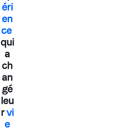
éri
en
ce
qui
a
ch
an
gé
leu
r
vi
e