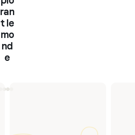
plo
ran
t le
mo
nd
e