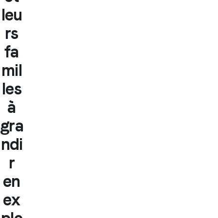
leu
rs
fa
mil
les
à
gra
ndi
r
en
ex