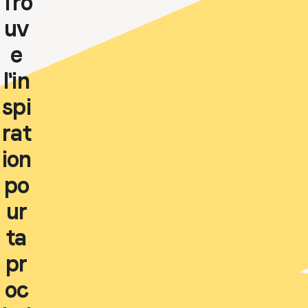
Tro
uv
e
l'in
spi
rat
ion
po
ur
ta
pr
oc