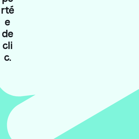
rté
e
de
cli
c.