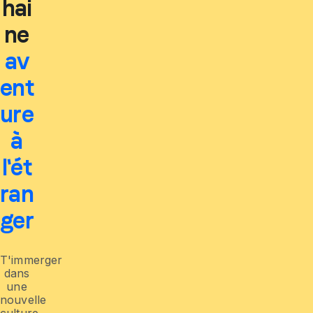
hai
ne
av
ent
ure
à
l'ét
ran
ger
T'immerger
dans
une
nouvelle
culture,