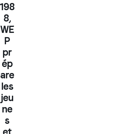
198
8,
WE
P
pr
ép
are
les
jeu
ne
s
et