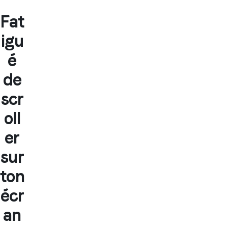
Fat
igu
é
de
scr
oll
er
sur
ton
écr
an