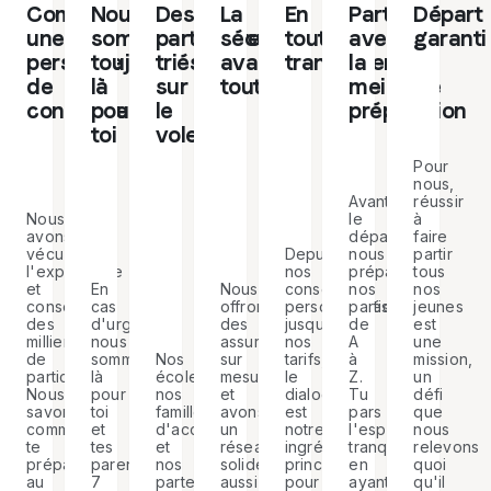
Comme
Nous
Des
La
En
Partir
Départ
une
sommes
partenaires
sécurité
toute
avec
garanti
personne
toujours
triés
avant
transparence
la
de
là
sur
tout
meilleure
confiance
pour
le
préparation
toi
volet
Pour
nous,
réussir
Avant
à
Nous
le
faire
avons
départ,
Depuis
partir
vécu
nous
nos
tous
l'expérience
préparons
conseils
nos
et
En
Nous
nos
personnalisés
jeunes
conseillé
cas
offrons
participants
jusqu'à
est
des
d'urgence,
des
de
nos
une
milliers
nous
assurances
A
Nos
tarifs,
mission,
de
sommes
sur
à
écoles,
le
un
participants.
là
mesure
Z.
nos
dialogue
défi
Nous
pour
et
Tu
familles
est
que
savons
toi
avons
pars
d'accueil
notre
nous
comment
et
un
l'esprit
et
ingrédient
relevons
te
tes
réseau
tranquille,
nos
principal
quoi
préparer
parents
solide
en
partenaires
pour
qu'il
au
7
aussi
ayant