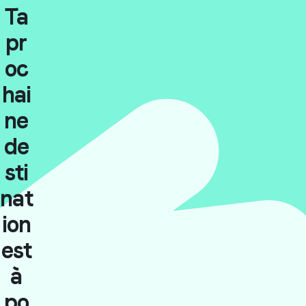
Ta
pr
oc
hai
ne
de
sti
nat
ion
est
à
po