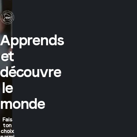
Apprends
et
découvre
le
monde
Fais
ton
choix
parmi