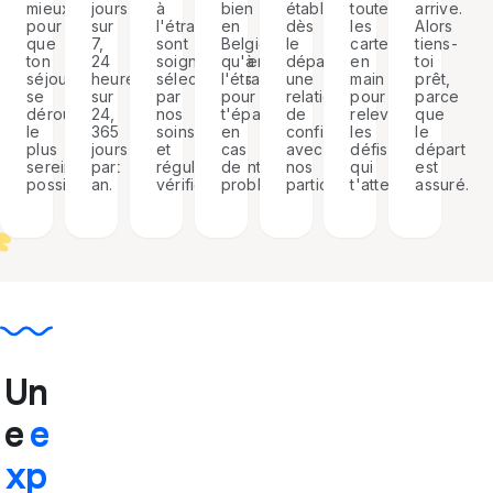
à
établir
arrive.
mieux
jours
bien
toutes
l'étranger
dès
Alors
pour
sur
en
les
sont
le
tiens-
que
7,
Belgique
cartes
soigneusement
départ
toi
ton
24
qu'à
en
sélectionnés
une
prêt,
séjour
heures
l'étranger
main
par
relation
parce
se
sur
pour
pour
nos
de
que
déroule
24,
t'épauler
relever
soins
confiance
le
le
365
en
les
et
avec
départ
plus
jours
cas
défis
régulièrement
nos
est
sereinement
par
de
qui
vérifiés.
participants.
assuré.
possible.
an.
problème.
t'attendent.
Un
e
e
xp