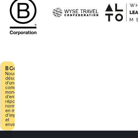
B Corporation
Nous faisons
désormais partie
d’une
communauté
mondiale
d’entreprises qui
répondent à des
normes élevées
en matière
d’impact social
et
environnemental.