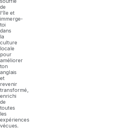
souffle
de
l'île et
immerge-
toi
dans
la
culture
locale
pour
améliorer
ton
anglais
et
revenir
transformé,
enrichi
de
toutes
les
expériences
vécues.