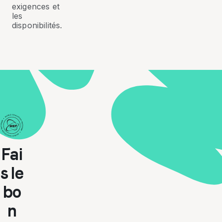
exigences et
les
disponibilités.
Fai
s le
bo
n