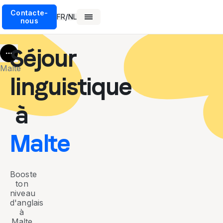
Contacte-
/
FR
NL
nous
Séjour
More
Malte
linguistique
à
Malte
Booste
ton
niveau
d'anglais
à
Malte