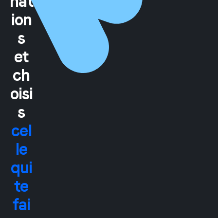
nat
ion
s
et
ch
oisi
s
cel
le
qui
te
fai