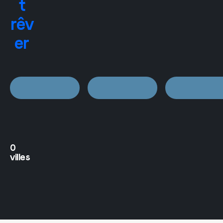
t
rêv
er
0
villes