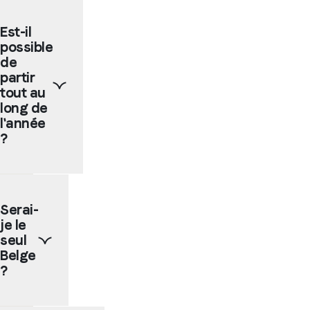
Est-il
possible
de
partir
tout au
long de
l'année
?
Oui,
nos
Serai-
écoles
je le
partenaires
permettent
seul
de
Belge
faire
?
un
séjour