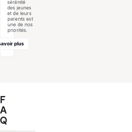
sérénité
des jeunes
et de leurs
parents est
une de nos
priorités.
savoir plus
F
A
Q