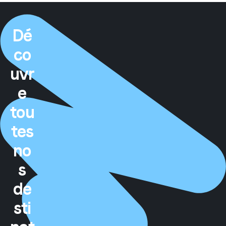
Dé
co
uvr
e
tou
tes
no
s
de
sti