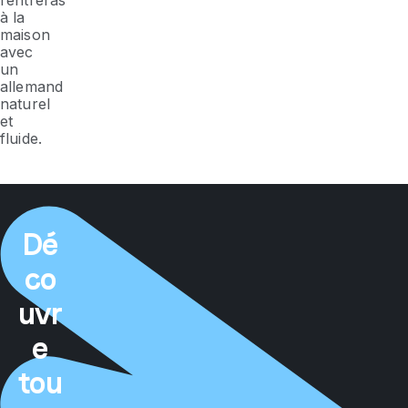
rentreras
à la
maison
avec
un
allemand
naturel
et
fluide.
Dé
co
uvr
e
tou