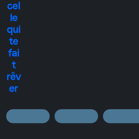
cel
le
qui
te
fai
t
rêv
er