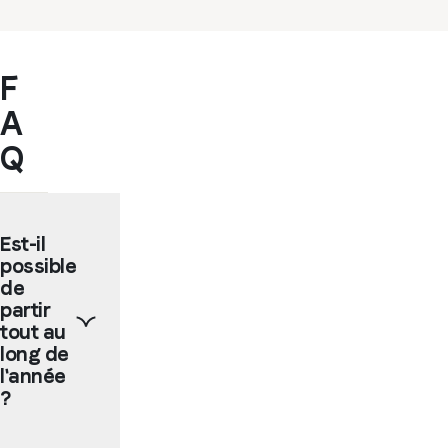
F
A
Q
Est-il
possible
de
partir
tout au
long de
l'année
?