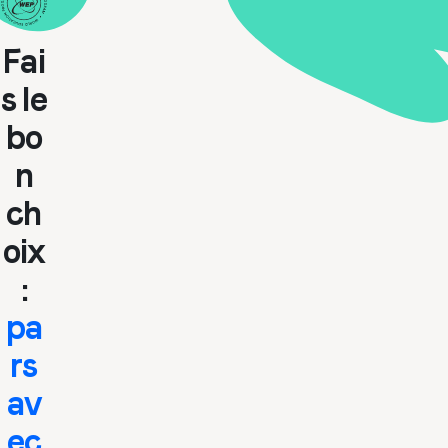
Fai
s le
bo
n
ch
oix
:
pa
rs
av
ec