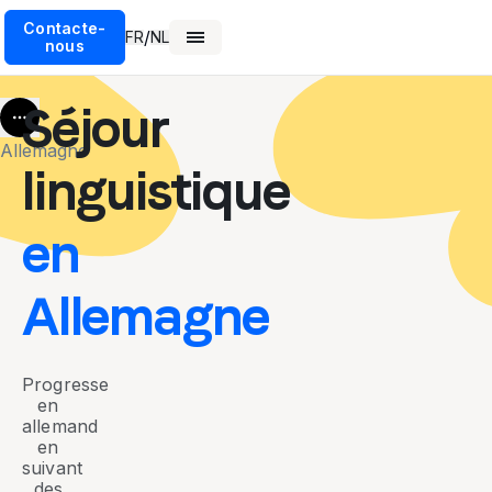
Contacte-
/
FR
NL
nous
Séjour
More
Allemagne
linguistique
en
Allemagne
Progresse
en
allemand
en
suivant
des