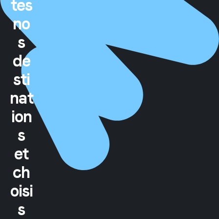
tes
no
s
de
sti
nat
ion
s
et
ch
oisi
s