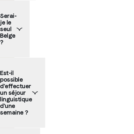
Oui,
nos
Serai-
écoles
je le
partenaires
permettent
seul
de
Belge
faire
?
un
séjour
linguistique
Les
tout
séjours
au
Est-il
linguistiques
long
possible
sont
de
des
d'effectuer
l'année.
programmes
un séjour
La
très
linguistique
plupart
populaires,
d'une
vont
nous
semaine ?
proposer
ne
un
pouvons
début
donc
Nos