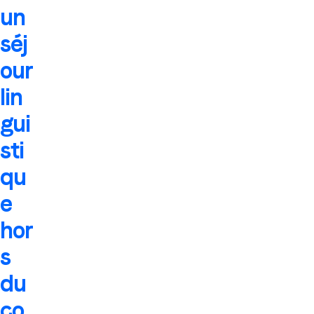
un
séj
our
lin
gui
sti
qu
e
hor
s
du
co