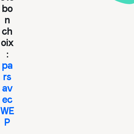
bo
n
ch
oix
:
pa
rs
av
ec
WE
P