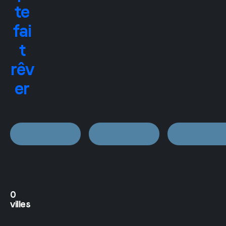
te
fai
t
rêv
er
0
villes