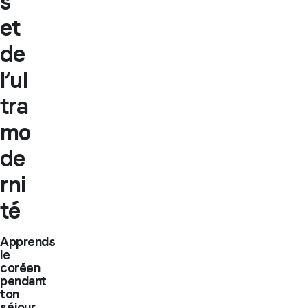
s
et
de
l’ul
tra
mo
de
rni
té
Apprends
le
coréen
pendant
ton
séjour