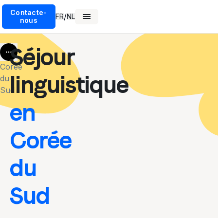
Contacte-
/
FR
NL
nous
Séjour
More
Corée
linguistique
du
Sud
en
Corée
du
Sud