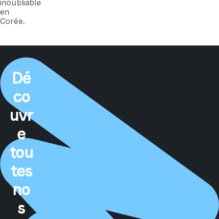
inoubliable
en
Corée.
Dé
co
uvr
e
tou
tes
no
s