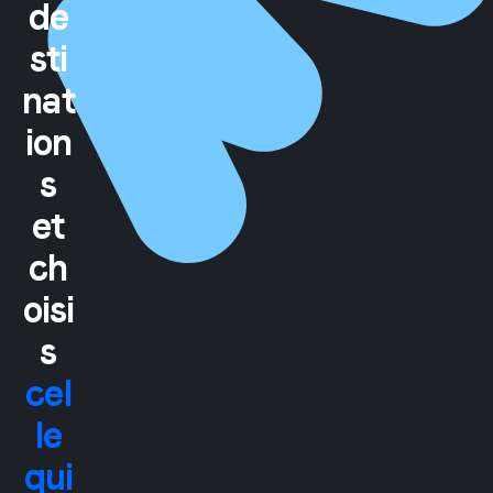
de
sti
nat
ion
s
et
ch
oisi
s
cel
le
qui