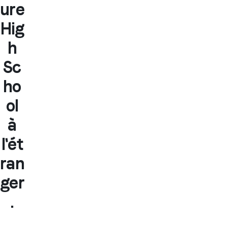
ure
Hig
h
Sc
ho
ol
à
l'ét
ran
ger
.