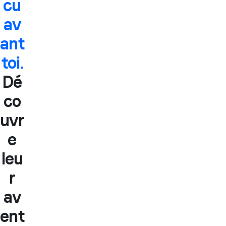
cu
av
ant
toi.
Dé
co
uvr
e
leu
r
av
ent