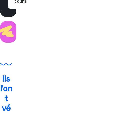
cours
Ils
l'on
t
vé