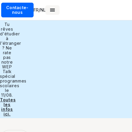
Contacte-
/
FR
NL
nous
Tu
rêves
d'étudier
à
l'étranger
? Ne
rate
pas
notre
WEP
Talk
spécial
programmes
scolaires
le
11/08.
Toutes
les
infos
ici.