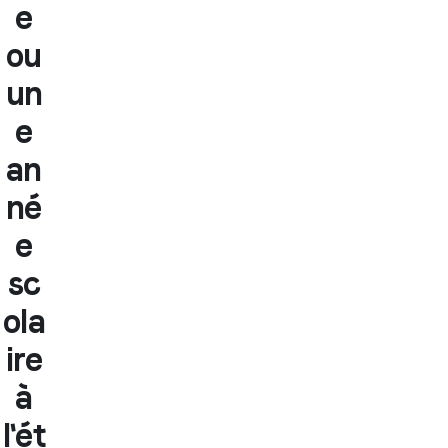
e
ou
un
e
an
né
e
sc
ola
ire
à
l'ét