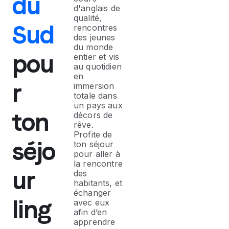
du
d'anglais de
qualité,
Sud
rencontres
des jeunes
du monde
pou
entier et vis
au quotidien
en
r
immersion
totale dans
un pays aux
ton
décors de
rêve.
Profite de
séjo
ton séjour
pour aller à
la rencontre
ur
des
habitants, et
échanger
ling
avec eux
afin d’en
apprendre