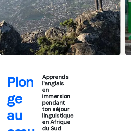
Plon
Apprends
l'anglais
en
ge
immersion
pendant
ton séjour
au
linguistique
en Afrique
du Sud