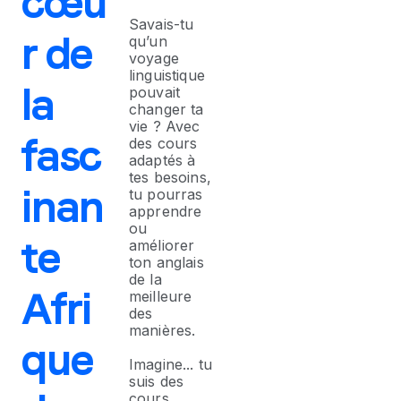
cœu
Savais-tu
r de
qu’un
voyage
linguistique
la
pouvait
changer ta
vie ? Avec
fasc
des cours
adaptés à
tes besoins,
inan
tu pourras
apprendre
ou
te
améliorer
ton anglais
de la
Afri
meilleure
des
manières.
que
Imagine... tu
suis des
cours