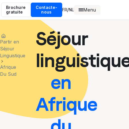
Brochure
Contacte-
Menu
/
FR
NL
gratuite
nous
Séjour
Partir en
Séjour
linguistiqu
Linguistique
Afrique
Du Sud
en
Afrique
du