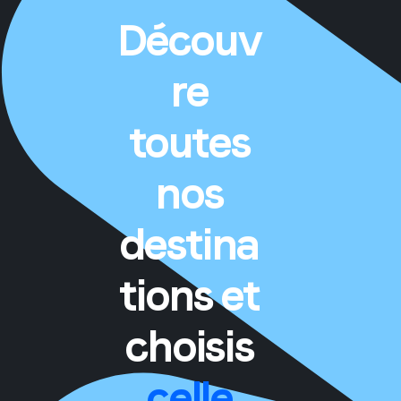
Découv
re
toutes
nos
destina
tions et
choisis
celle