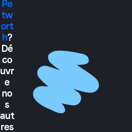
Pe
tw
ort
h
?
Dé
co
uvr
e
no
s
aut
res