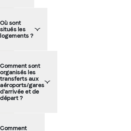
Nos
écoles
Où sont
partenaires
situés les
sont
en
logements ?
grande
majorité
situées
Selon
en
la
Comment sont
centre
taille
organisés les
ville
de la
ou
ville
transferts aux
dans
choisie,
aéroports/gares
des
les
d'arrivée et de
quartiers
logements
départ ?
animés
chez
ou
l'habitant
encore
et les
Les
près
résidences
écoles
de la
peuvent
Comment
partenaires