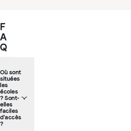
F
A
Q
Où sont
situées
les
écoles
? Sont-
elles
faciles
d'accès
?