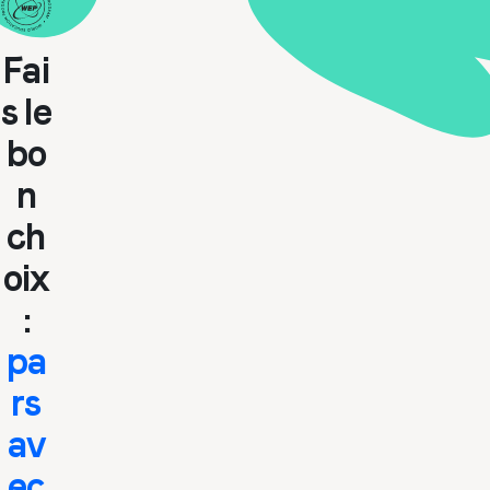
Fai
s le
bo
n
ch
oix
:
pa
rs
av
ec