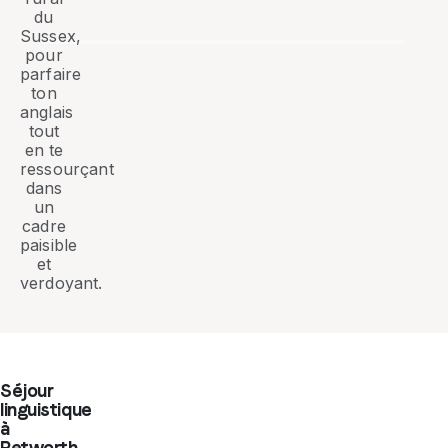
du
Sussex,
pour
parfaire
ton
anglais
tout
en te
ressourçant
dans
un
cadre
paisible
et
verdoyant.
Séjour
linguistique
à
Petworth