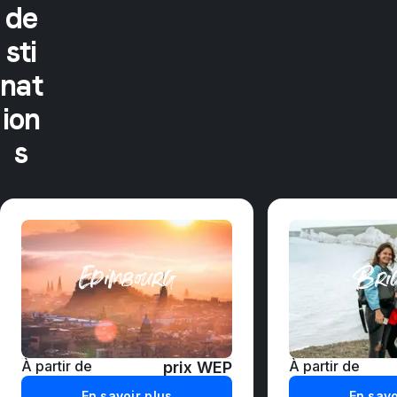
de
sti
nat
ion
s
Edimbourg
Brig
À partir de
À partir de
prix WEP
En savoir plus
En savo