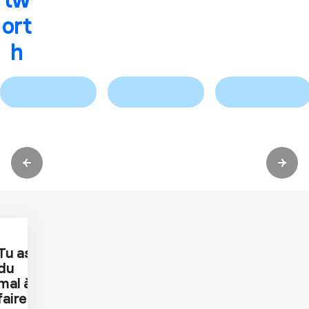
ort
h
Previous slide
Next 
Tu as
du
mal à
faire