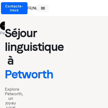
Contacte-
/
FR
NL
nous
More
Séjour
Petworth
linguistique
à
Petworth
Explore
Petworth,
un
joyau
rural