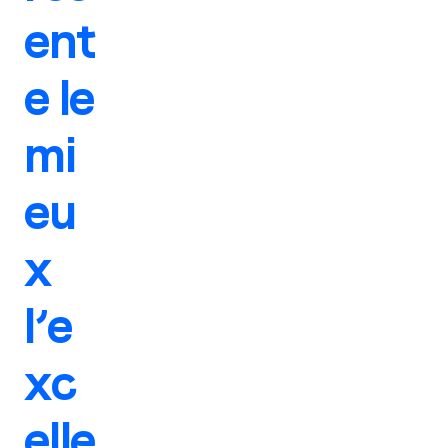
ent
e le
mi
eu
x
l’e
xc
elle