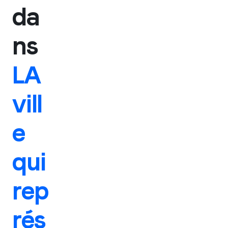
da
ns
LA
vill
e
qui
rep
rés