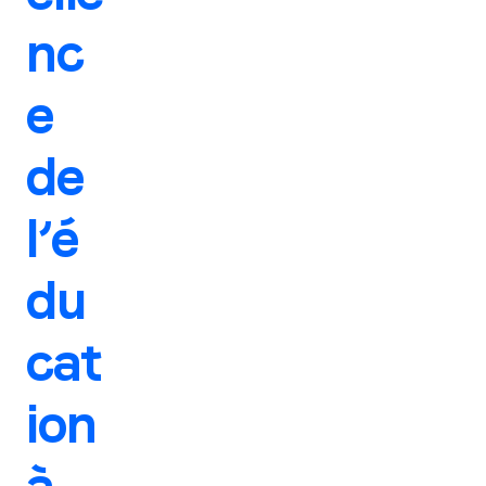
nc
e
de
l’é
du
cat
ion