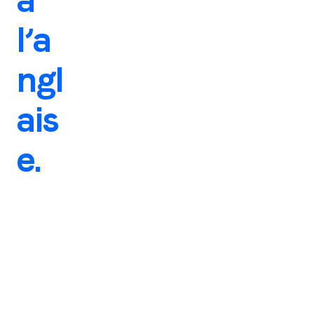
à
l’a
ngl
ais
e.