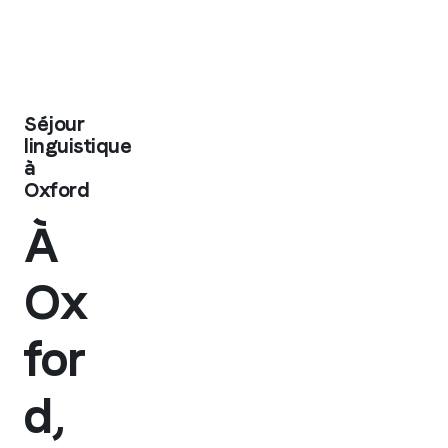
Séjour
linguistique
à
Oxford
À
Ox
for
d,