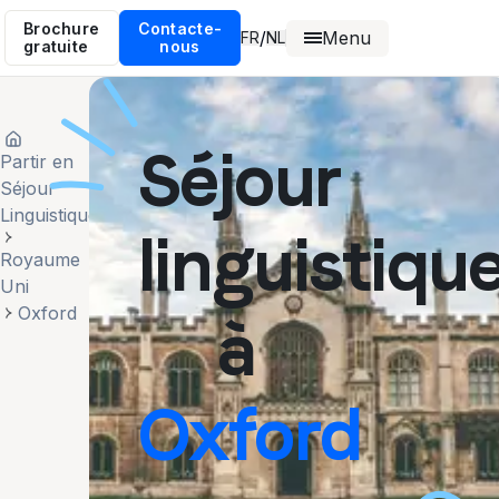
Brochure
Contacte-
Menu
/
FR
NL
gratuite
nous
Séjour
Partir en
Séjour
Linguistique
linguistiqu
Royaume
Uni
Oxford
à
Oxford