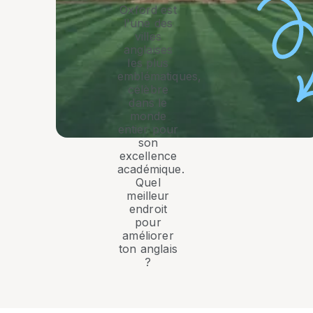
Oxford est
l'une des
villes
anglaises
les plus
emblématiques,
célèbre
dans le
monde
entier pour
son
excellence
académique.
Quel
meilleur
endroit
pour
améliorer
ton anglais
?