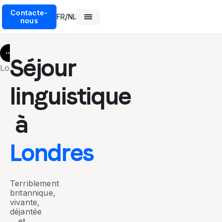
Contacte-
/
FR
NL
nous
More
Séjour
Londres
linguistique
à
Londres
Terriblement
britannique,
vivante,
déjantée
et