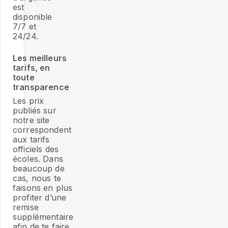
est
disponible
7/7 et
24/24.
Les meilleurs
tarifs, en
toute
transparence
Les prix
publiés sur
notre site
correspondent
aux tarifs
officiels des
écoles. Dans
beaucoup de
cas, nous te
faisons en plus
profiter d’une
remise
supplémentaire
afin de te faire