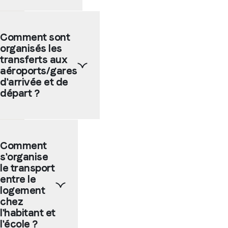
majorité
situées
Selon
en
la
Comment sont
centre
taille
organisés les
ville
de la
ou
ville
transferts aux
dans
choisie,
aéroports/gares
des
les
d'arrivée et de
quartiers
logements
départ ?
animés
chez
ou
l'habitant
encore
et les
Les
près
résidences
écoles
de la
peuvent
Comment
partenaires
plage.
être
s'organise
proposent
Elles
situées
d'organiser
le transport
sont
entre
le
entre le
facilement
30 et
transfert
logement
accessibles
90
à
chez
en
minutes
l'arrivée
l'habitant et
transports
de
et /
l'école ?