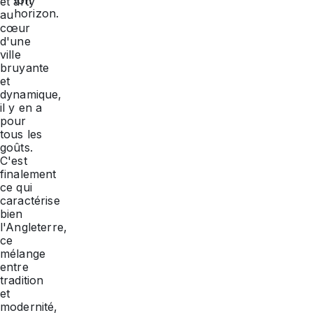
ton
et arty
horizon.
au
cœur
d'une
ville
bruyante
et
dynamique,
il y en a
pour
tous les
goûts.
C'est
finalement
ce qui
caractérise
bien
l'Angleterre,
ce
mélange
entre
tradition
et
modernité,