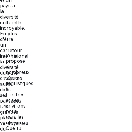
pays à
la
diversité
culturelle
incroyable.
En plus
d'être
un
carrefour
WEP
international,
propose
la
de
diversité
nombreux
du pays
séjours
s'exprime
linguistiques
aussi
à
dans
Londres
ses
et ses
paysages.
environs
Des
pour
grandes
tous les
plaines
niveaux.
verdoyantes
Que tu
du