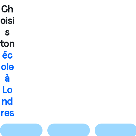
Ch
oisi
s
ton
éc
ole
à
Lo
nd
res