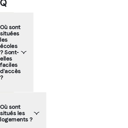
Q
Où sont
situées
les
écoles
? Sont-
elles
faciles
d'accès
?
Nos
écoles
Où sont
partenaires
situés les
sont
en
logements ?
grande