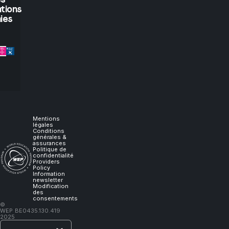
you
tions
let
ies
me
experience
it,
I
Mentions
légales
Conditions
générales &
will
assurances
Politique de
confidentialité
Providers
learn."
Policy
Information
newsletter
Modification
des
consentements
–
©
WEP
BE0435.130.419
Lao
2025
Tzu