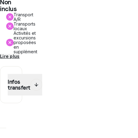
Non
inclus
Transport
A/R
Transports
locaux
Activités et
excursions
proposées
en
supplément
Lire plus
Infos
transfert
Dans
le
cadre
de
ce
programme,
WEP
te
propose