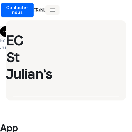
Contacte-
/
FR
NL
nous
More
EC
Ec St
Julians
St
Julian's
App