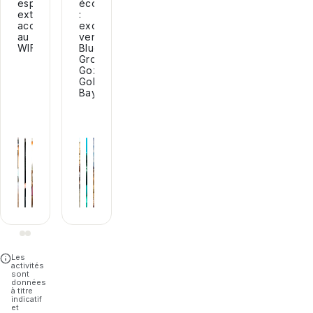
espace
école
extérieur,
:
accès
excursion
au
vers
WIFI...
Blue
Grotto,
Gozo,
Golden
Bay...
+
2
Les
activités
sont
données
à titre
indicatif
et