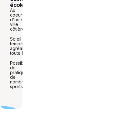
école
Au
coeur
d'une
ville
côtière
Soleil et
températures
agréables
toute l'année
Possibilité
de
pratiquer
de
nombreux
sports