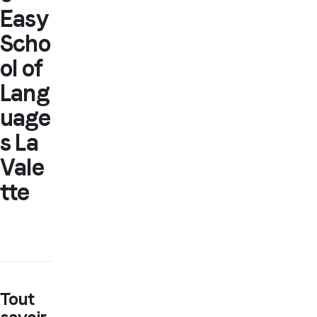
Easy
Scho
ol of
Lang
uage
s La
Vale
tte
Tout