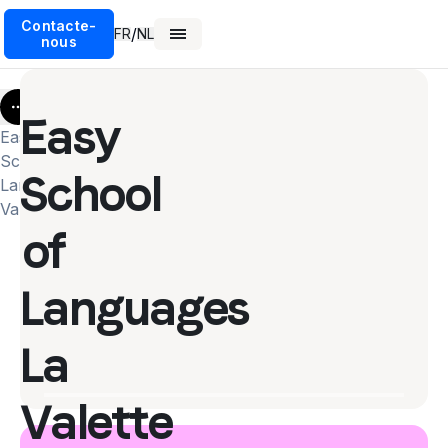
Contacte-
/
FR
NL
nous
More
Easy
Easy
School Of
School
Languages
Valletta
of
Languages
La
Valette