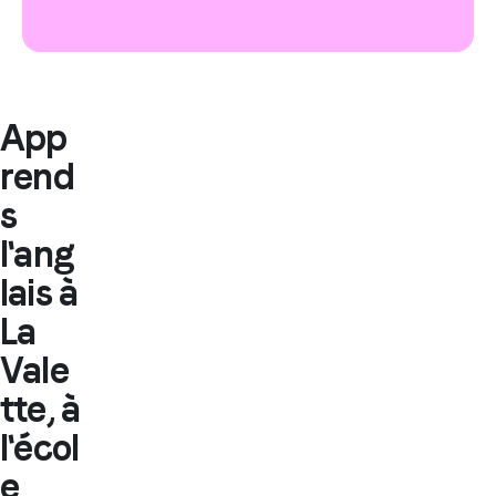
App
rend
s
l'ang
lais à
La
Vale
tte, à
l'écol
e