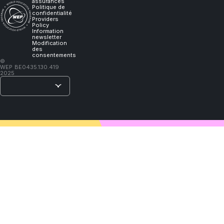
will
assurances
Politique de
confidentialité
Providers
learn."
Policy
Information
newsletter
Modification
des
consentements
–
©
WEP
BE0435.130.419
Lao
2025
Tzu