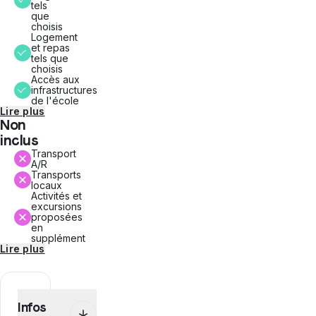
tels
que
choisis
Logement
et repas
tels que
choisis
Accès aux
infrastructures
de l'école
Lire plus
Non
inclus
Transport
A/R
Transports
locaux
Activités et
excursions
proposées
en
supplément
Lire plus
Infos