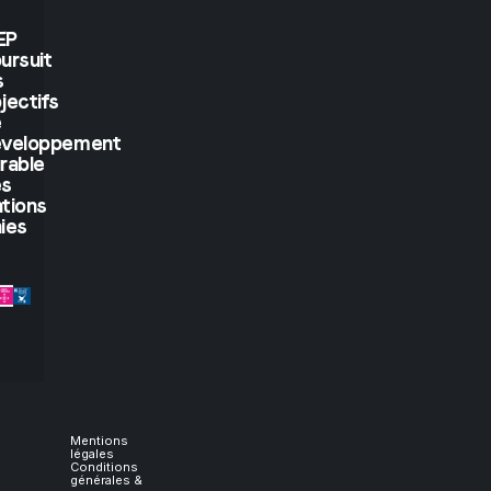
see.
EP
ursuit
But
s
jectifs
if
e
éveloppement
rable
you
es
tions
let
ies
me
experience
it,
I
Mentions
légales
Conditions
générales &