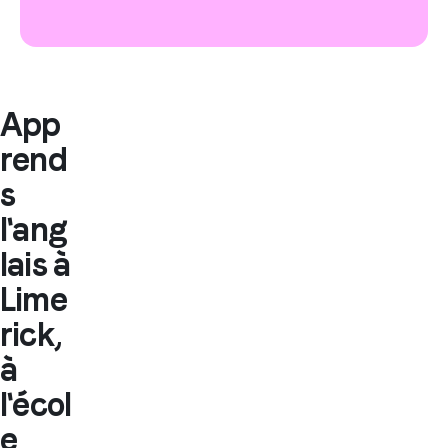
App
rend
s
l'ang
lais à
Lime
rick,
à
l'écol
e