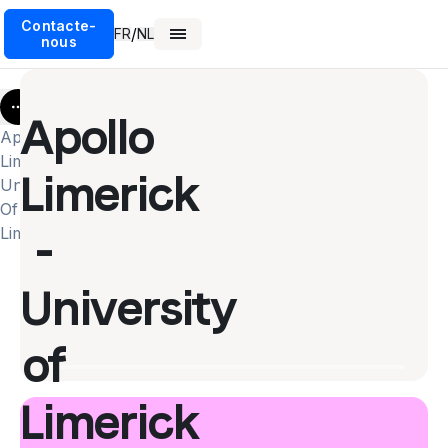
Contacte-
/
FR
NL
nous
More
Apollo
Apollo
Limerick
Limerick
University
Of
-
Limerick
University
of
Limerick