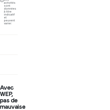
activités
sont
données
à titre
indicatif
et
peuvent
varier.
Avec
WEP,
pas de
mauvaise