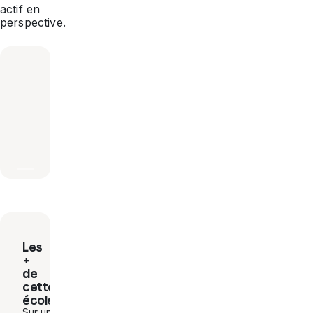
actif en
perspective.
Les
+
de
cette
école
Sur un