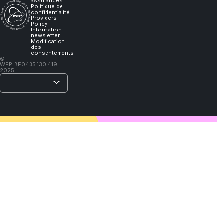
will
assurances
Politique de
confidentialité
Providers
learn."
Policy
Information
newsletter
Modification
des
consentements
–
©
WEP
BE0435.130.419
Lao
2025
Tzu