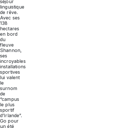
séjour
linguistique
de rêve.
Avec ses
138
hectares
en bord
du
fleuve
Shannon,
ses
incroyables
installations
sportives
lui valent
le
surnom
de
“campus
le plus
sportif
d’Irlande”.
Go pour
un été