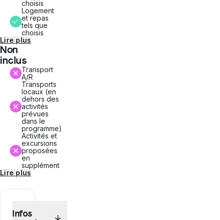
choisis
Logement
et repas
tels que
choisis
Lire plus
Non
inclus
Transport
A/R
Transports
locaux (en
dehors des
activités
prévues
dans le
programme)
Activités et
excursions
proposées
en
supplément
Lire plus
Infos