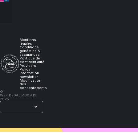
experience
it,
I
Mentions
légales
Conditions
générales &
will
assurances
Politique de
confidentialité
Providers
learn."
Policy
Information
newsletter
Modification
des
consentements
–
©
WEP
BE0435.130.419
Lao
2025
Tzu