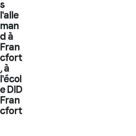
s
l'alle
man
d à
Fran
cfort
, à
l'écol
e DID
Fran
cfort