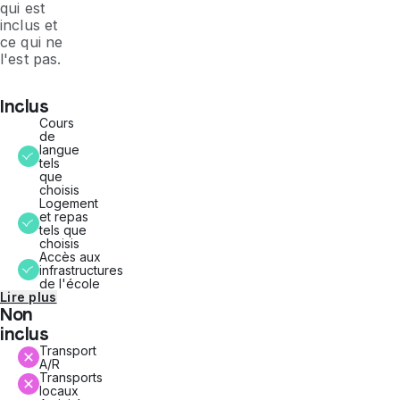
qui est
inclus et
ce qui ne
l'est pas.
Inclus
Cours
de
langue
tels
que
choisis
Logement
et repas
tels que
choisis
Accès aux
infrastructures
de l'école
Lire plus
Non
inclus
Transport
A/R
Transports
locaux