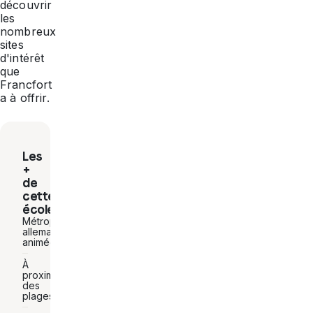
découvrir
les
nombreux
sites
d'intérêt
que
Francfort
a à offrir.
Les
+
de
cette
école
Métropole
allemande
animée
À
proximité
des
plages