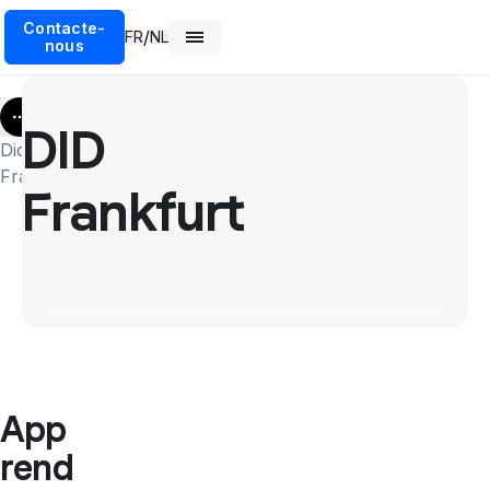
Contacte-
/
FR
NL
nous
More
DID
Did
Frankfurt
Frankfurt
App
rend