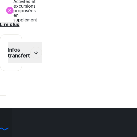
Activités et
excursions
proposées
en
supplément
Lire plus
Infos
transfert
Dans
le
cadre
de
ce
programme,
WEP
te
propose
une
(des)
option(s)
de
transfert.
Pour