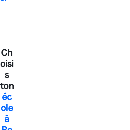
Ch
oisi
s
ton
éc
ole
à
Be