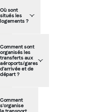
écoles
Où sont
partenaires
situés les
sont
en
logements ?
grande
majorité
situées
Selon
en
la
Comment sont
centre
taille
organisés les
ville
de la
ou
ville
transferts aux
dans
choisie,
aéroports/gares
des
les
d'arrivée et de
quartiers
logements
départ ?
animés
chez
ou
l'habitant
encore
et les
Les
près
résidences
écoles
de la
peuvent
Comment
partenaires
plage.
être
s'organise
proposent
Elles
situées
d'organiser
le transport