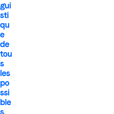
gui
sti
qu
e
de
tou
s
les
po
ssi
ble
s.