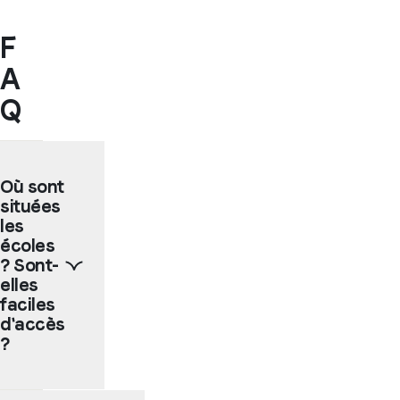
F
A
Q
Où sont
situées
les
écoles
? Sont-
elles
faciles
d'accès
?
Nos