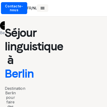
Contacte-
/
FR
NL
nous
More
Séjour
Berlin
linguistique
à
Berlin
Destination
Berlin
pour
faire
des