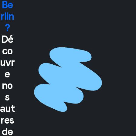
Be
rlin
?
Dé
co
uvr
e
no
s
aut
res
de