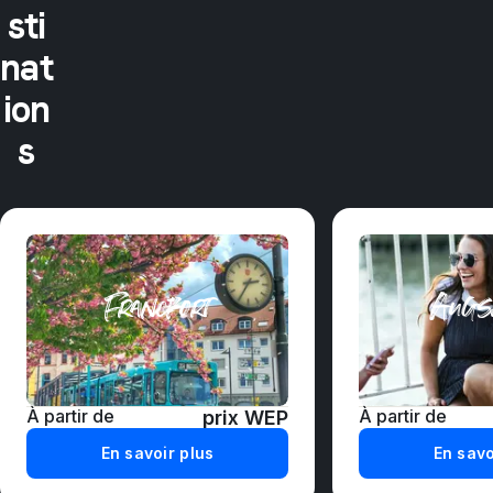
sti
nat
ion
s
Francfort
Augs
À partir de
À partir de
prix WEP
En savoir plus
En savo