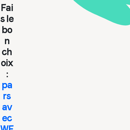
Fai
s le
bo
n
ch
oix
:
pa
rs
av
ec
WE