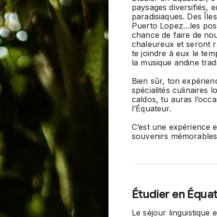
paysages diversifiés, 
paradisiaques. Des Îl
Puerto Lopez…les possib
chance de faire de nou
chaleureux et seront r
te joindre à eux le tem
la musique andine tradi
Bien sûr, ton expérien
spécialités culinaires 
caldos
, tu auras l’occ
l’Équateur.
C’est une expérience en
souvenirs mémorables 
Étudier en Équa
Le séjour linguistique e