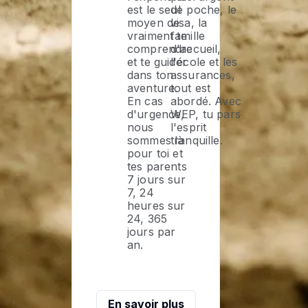
est le seul
de poche, le
moyen de
visa, la
vraiment te
famille
comprendre
d'accueil,
et te guider
l'école et les
dans ton
assurances,
aventure.
tout est
En cas
abordé. Avec
d'urgence,
WEP, tu pars
nous
l'esprit
sommes là
tranquille.
pour toi et
tes parents
7 jours sur
7, 24
heures sur
24, 365
jours par
an.
En savoir plus