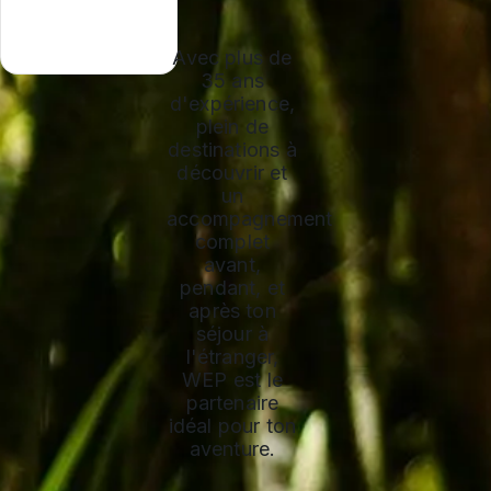
Avec plus de
35 ans
d'expérience,
plein de
destinations à
découvrir et
un
accompagnement
complet
avant,
pendant, et
après ton
séjour à
l'étranger,
WEP est le
partenaire
idéal pour ton
aventure.