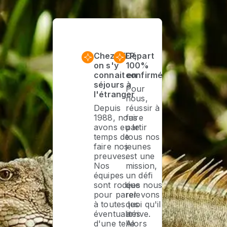
Chez WEP,
Départ
on s'y
100%
connait en
confirmé
séjours à
Pour
l'étranger
nous,
Depuis
réussir à
1988, nous
faire
avons eu le
partir
temps de
tous nos
faire nos
jeunes
preuves.
est une
Nos
mission,
équipes
un défi
sont rodées
que nous
pour parer
relevons
à toutes les
quoi qu'il
éventualités
arrive.
d'une telle
Alors