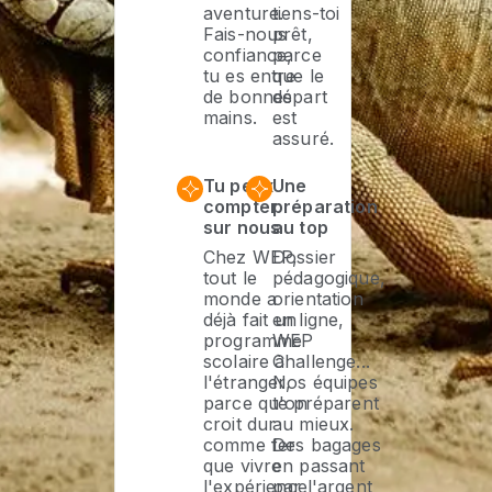
aventure.
tiens-toi
Fais-nous
prêt,
confiance,
parce
tu es entre
que le
de bonnes
départ
mains.
est
assuré.
Tu peux
Une
compter
préparation
sur nous
au top
Chez WEP,
Dossier
tout le
pédagogique,
monde a
orientation
déjà fait un
en ligne,
programme
WEP
scolaire à
Challenge...
l'étranger,
Nos équipes
parce qu'on
te préparent
croit dur
au mieux.
comme fer
Des bagages
que vivre
en passant
l'expérience
par l'argent