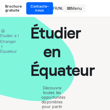
Brochure
Contacte-
Menu
/
FR
NL
gratuite
nous
Étudier
Etudier a l
Etranger
en
Équateur
Équateur
Découvre
toutes les
opportunités
disponibles
pour partir