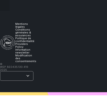
experience
it,
I
Mentions
légales
Conditions
générales &
will
assurances
Politique de
confidentialité
Providers
learn."
Policy
Information
newsletter
Modification
des
consentements
–
©
WEP
BE0435.130.419
Lao
2025
Tzu