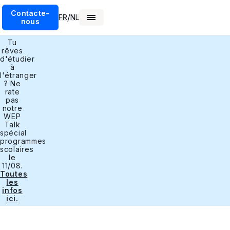
Contacte-
/
FR
NL
nous
Tu
rêves
d'étudier
à
l'étranger
? Ne
rate
pas
notre
WEP
Talk
spécial
programmes
scolaires
le
11/08.
Toutes
les
infos
ici.