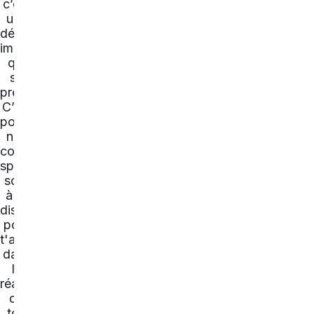
c’est
une
décision
importante
qui
se
prépare.
C’est
pourquoi
nos
conseillers
spécialisés
sont
à ta
disposition
pour
t'accompagner
dans
la
réalisation
de
ton