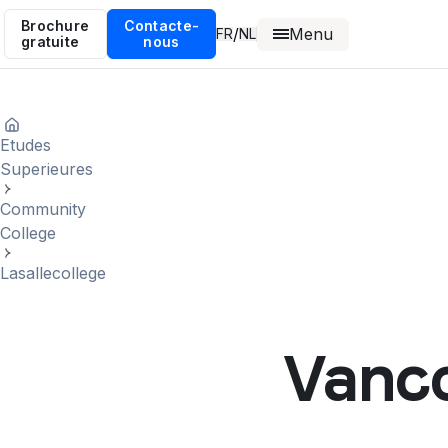
Brochure
Contacte-
Menu
/
FR
NL
gratuite
nous
Etudes
Superieures
Community
College
Lasallecollege
Vanco