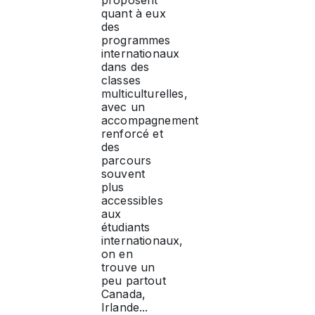
proposent
quant à eux
des
programmes
internationaux
dans des
classes
multiculturelles,
avec un
accompagnement
renforcé et
des
parcours
souvent
plus
accessibles
aux
étudiants
internationaux,
on en
trouve un
peu partout
Canada,
Irlande...