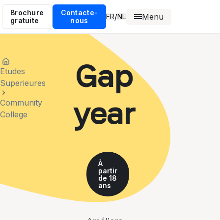
Brochure
Contacte-
Menu
/
FR
NL
gratuite
nous
Gap
Etudes
Superieures
year
Community
College
À
partir
de 18
ans