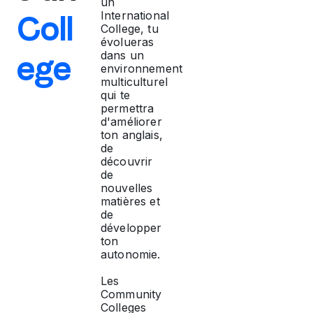
un
Coll
International
College, tu
évolueras
ege
dans un
environnement
multiculturel
qui te
permettra
d'améliorer
ton anglais,
de
découvrir
de
nouvelles
matières et
de
développer
ton
autonomie.
Les
Community
Colleges