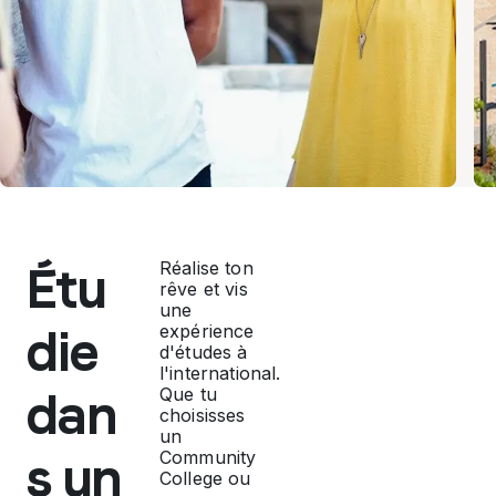
Étu
Réalise ton
rêve et vis
une
die
expérience
d'études à
l'international.
dan
Que tu
choisisses
un
s un
Community
College ou