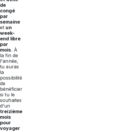
de
congé
par
semaine
et
un
week-
end libre
par
mois
. À
la fin de
l'année,
tu auras
la
possibilité
de
bénéficier
si tu le
souhaites
d'un
treizième
mois
pour
voyager