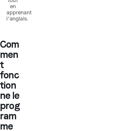
tout
en
apprenant
l'anglais.
Com
men
t
fonc
tion
ne le
prog
ram
me