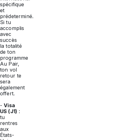
spécifique
et
prédeterminé.
Si tu
accomplis
avec
succès
la totalité
de ton
programme
Au Pair,
ton vol
retour te
sera
également
offert.
-
Visa
US (J1)
:
tu
rentres
aux
États-