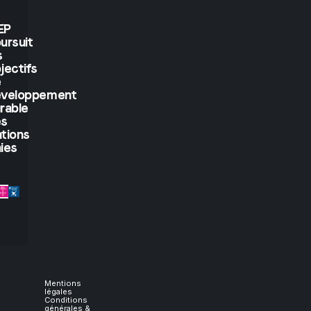
see.
EP
ursuit
But
s
jectifs
if
e
éveloppement
rable
you
es
tions
let
ies
me
experience
it,
I
Mentions
légales
Conditions
générales &