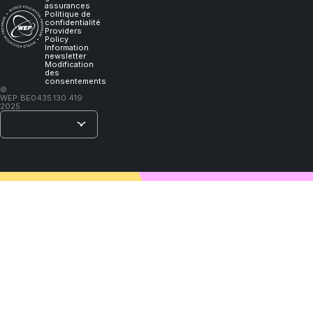
will
assurances
Politique de
confidentialité
Providers
learn."
Policy
Information
newsletter
Modification
des
consentements
–
©
WEP
BE0435.130.419
Lao
2025
Tzu