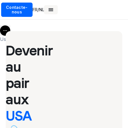
Contacte-
/
FR
NL
nous
More
Usa
Devenir
au
pair
aux
USA