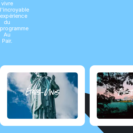
vivre
l'incroyable
expérience
du
programme
Au
Pair.
États-Unis
Aust