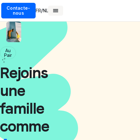
Contacte-
/
FR
NL
nous
Au
Pair
Rejoins
une
famille
comme