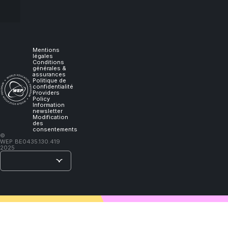
experience
it,
I
Mentions
légales
Conditions
générales &
will
assurances
Politique de
confidentialité
Providers
learn."
Policy
Information
newsletter
Modification
des
consentements
–
©
WEP
BE0435.130.419
Lao
2025
Tzu