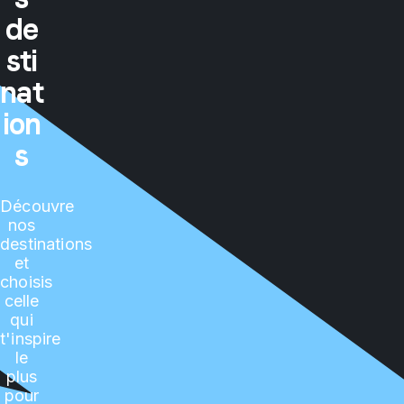
de
sti
nat
ion
s
Découvre
nos
destinations
et
choisis
celle
qui
t'inspire
le
plus
pour