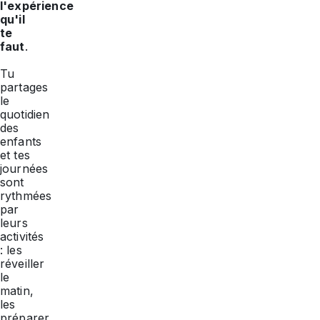
l'expérience
qu'il
te
faut
.
Tu
partages
le
quotidien
des
enfants
et tes
journées
sont
rythmées
par
leurs
activités
: les
réveiller
le
matin,
les
préparer