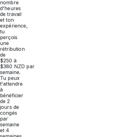
nombre
d'heures
de travail
et ton
expérience,
tu
perçois
une
rétribution
de
$250 à
$380 NZD par
semaine.
Tu peux
t'attendre
à
bénéficier
de 2
jours de
congés
par
semaine
et 4
semaines