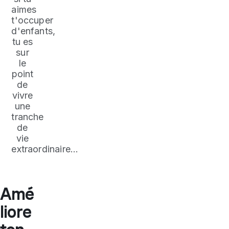
aimes
t'occuper
d'enfants,
tu es
sur
le
point
de
vivre
une
tranche
de
vie
extraordinaire…
Amé
liore