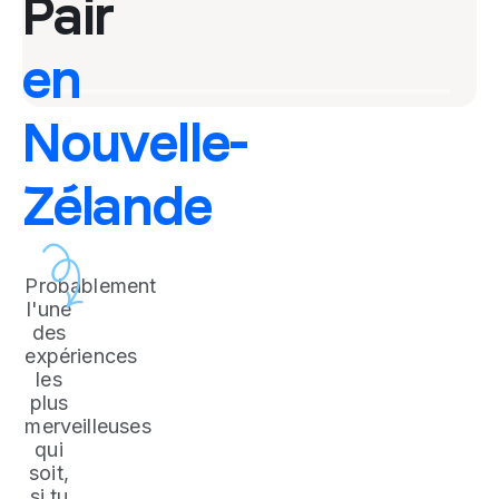
Pair
en
Nouvelle-
Zélande
Probablement
l'une
des
expériences
les
plus
merveilleuses
qui
soit,
si tu