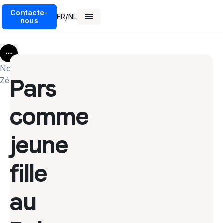
Contacte-
/
FR
NL
nous
More
Nouvelle-
Pars
Zélande
comme
jeune
fille
au