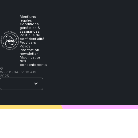
it,
I
Mentions
légales
Conditions
générales &
will
assurances
Politique de
confidentialité
Providers
learn."
Policy
Information
newsletter
Modification
des
consentements
–
©
WEP
BE0435.130.419
Lao
2025
Tzu