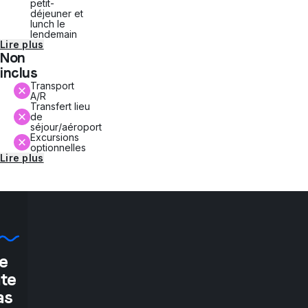
petit-
déjeuner et
lunch le
lendemain
Lire plus
Non
inclus
Transport
A/R
Transfert lieu
de
séjour/aéroport
Excursions
optionnelles
Lire plus
e
"If
ate
as