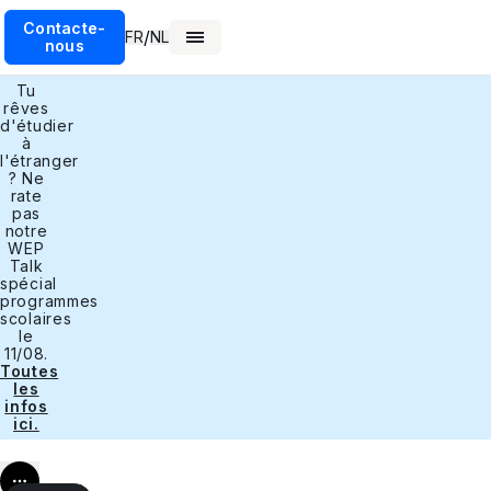
Contacte-
/
FR
NL
nous
Tu
rêves
d'étudier
à
l'étranger
? Ne
rate
pas
notre
WEP
Talk
spécial
programmes
scolaires
le
11/08.
Toutes
les
infos
ici.