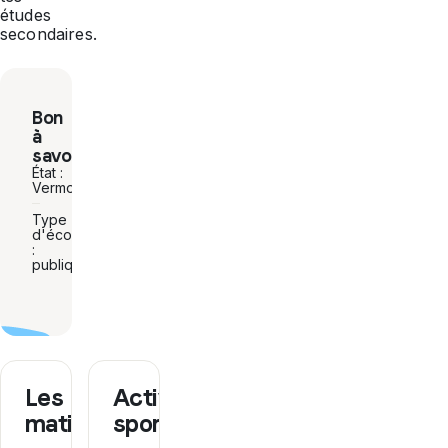
études
secondaires.
Bon
à
savoir
État :
Vermont
Type
d'école
:
publique
Les
Activités
matières
sportives