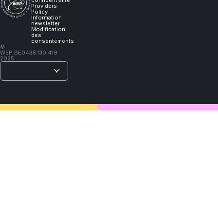
confidentialité
Providers
learn."
Policy
Information
newsletter
Modification
des
consentements
–
©
WEP
BE0435.130.419
Lao
2025
Tzu