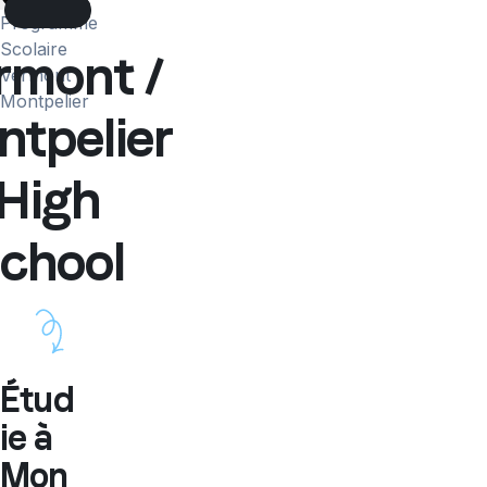
More
Programme
Scolaire
rmont /
Vermont
Montpelier
tpelier
High
chool
Étud
ie à
Mon