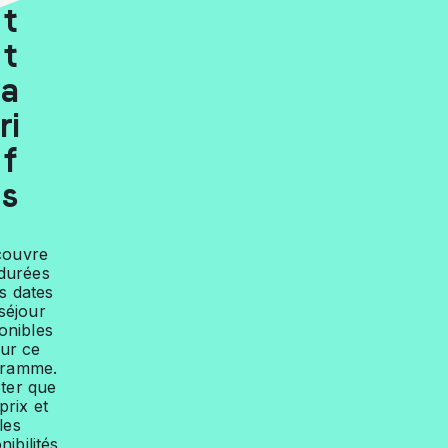
t
t
a
ri
f
s
couvre
 durées
es dates
séjour
onibles
ur ce
gramme.
ter que
prix et
les
nibilités