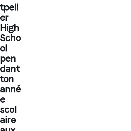
tpeli
er
High
Scho
ol
pen
dant
ton
anné
e
scol
aire
aux