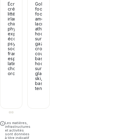
Écriture
Golf,
créative,
football,
littérature
football
irlandaise,
américain,
chimie,
lacrosse,
physique
athlétisme,
expérimentale,
hockey
économie,
sur
psychologie,
gazon,
sociologie,
cross-
français,
country,
espagnol,
basketball,
latin,
hockey
chorale,
sur
orchestre.
glace,
ski,
baseball,
tennis.
Les matières,
infrastructures
et activités
sont données
à titre indicatif