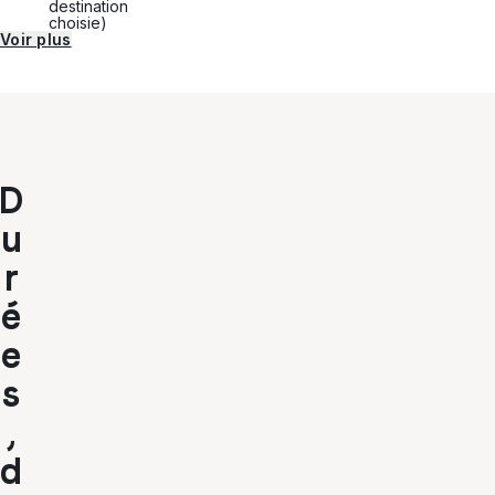
destination
choisie)
Voir plus
D
u
r
é
e
s
,
d