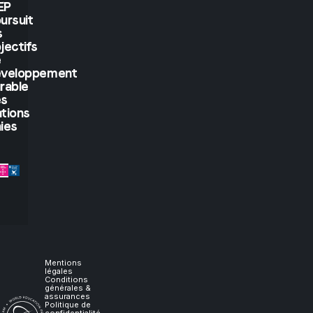
see.
EP
ursuit
But
s
jectifs
if
e
éveloppement
rable
you
es
tions
let
ies
me
experience
it,
I
Mentions
légales
Conditions
générales &
will
assurances
Politique de