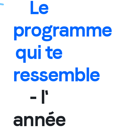
Le
programme
qui
te
ressemble
- l'
année