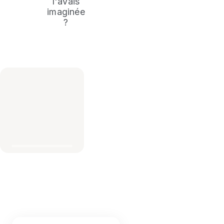
l'avais
imaginée
?