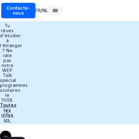
Contacte-
/
FR
NL
nous
Tu
rêves
d'étudier
à
l'étranger
? Ne
rate
pas
notre
WEP
Talk
spécial
programmes
scolaires
le
11/08.
Toutes
les
infos
ici.