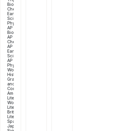
Biology,
Chemistry,
Earth
Science,
Physics,
AP
Biology,
AP
Chemistry,
AP
Earth
Science,
AP
Physics,
World
History,
Grammar
and
Composition,
American
Literature,
World
Literature,
British
Literature,
Spanish,
Japanese,
Sign