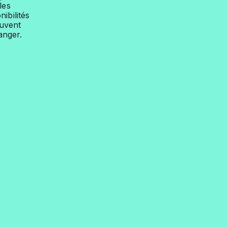
les
nibilités
uvent
anger.