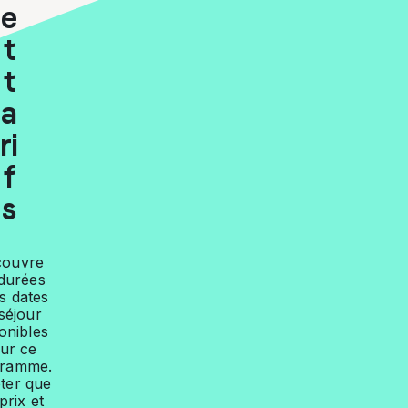
e
t
t
a
ri
f
s
couvre
 durées
es dates
séjour
onibles
ur ce
gramme.
ter que
prix et