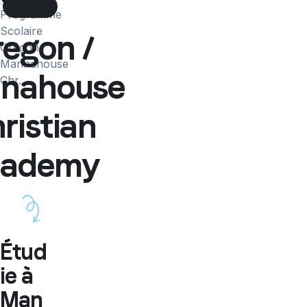
More
Programme
Scolaire
egon /
Oregon
Mannahouse
nahouse
Chr...
ristian
cademy
Étud
ie à
Man