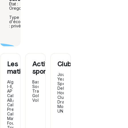
État :
Oregon
Type
d'école
: privée
Les
Activités
Clubs
matières
sportives
Journalism,
Yearbook,
Algebra
Basketball,
Speech,
I-II,
Soccer,
Debate,
AP
Track,
Honors
Calculus
Golf,
Club,
AB/BC,
Volleyball.
Drama,
Calculus,
Model
Pre-
UN...
Calculus,
Math
Foundations,
Trigonometry,