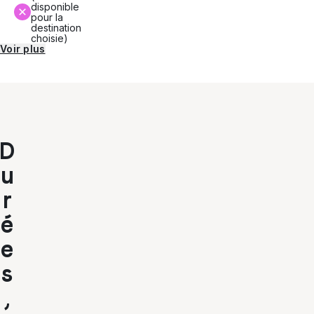
disponible
pour la
destination
choisie)
Voir plus
D
u
r
é
e
s
,