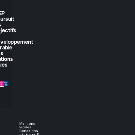
see.
EP
ursuit
But
s
jectifs
if
e
éveloppement
rable
you
es
tions
let
ies
me
experience
it,
I
Mentions
légales
Conditions
générales &