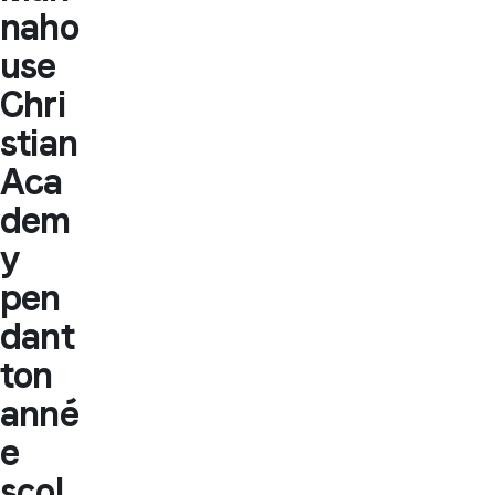
naho
use
Chri
stian
Aca
dem
y
pen
dant
ton
anné
e
scol