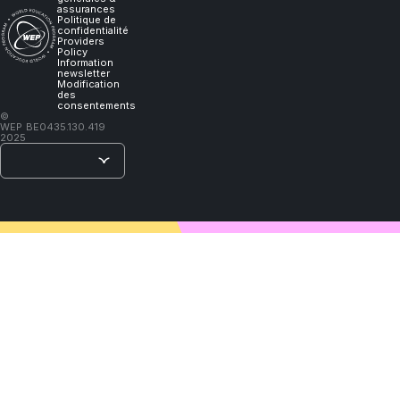
will
assurances
Politique de
confidentialité
Providers
learn."
Policy
Information
newsletter
Modification
des
consentements
–
©
WEP
BE0435.130.419
Lao
2025
Tzu