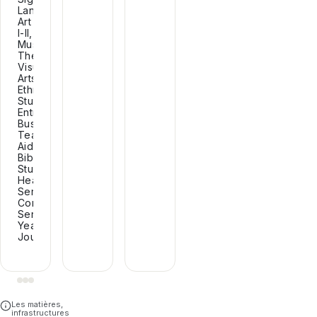
Language,
Art
I-II,
Music,
Theatre,
Visual
Arts,
Ethnic
Studies,
Entrepreneurship,
Business,
Teacher’s
Aid,
Biblical
Studies,
Health
Services,
Community
Service,
Yearbook,
Journalism...
Les matières,
infrastructures