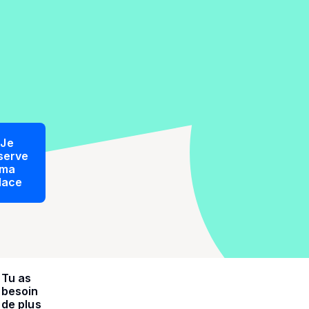
Je
serve
ma
lace
Tu as
besoin
de plus