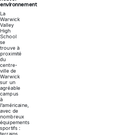
environnement
La
Warwick
Valley
High
School
se
trouve à
proximité
du
centre-
ville de
Warwick
sur un
agréable
campus
à
l’américaine,
avec de
nombreux
équipements
sportifs :
terrains