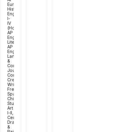
European
History,
English
I-
IV
(Honors),
AP
English
Literature,
AP
English
Language
&
Composition,
Journalism,
Communications,
Creative
Writing,
French,
Spanish,
Chinese,
Studio
Art
I-II,
Ceramics,
Drawing
&
Painting,