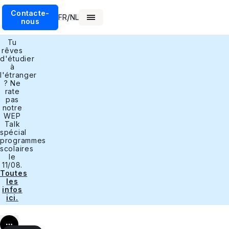
Contacte-
/
FR
NL
nous
Tu
rêves
d'étudier
à
l'étranger
? Ne
rate
pas
notre
WEP
Talk
spécial
programmes
scolaires
le
11/08.
Toutes
les
infos
ici.