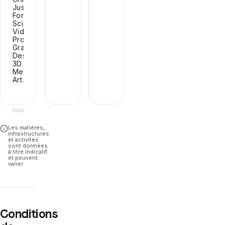
Justice,
Forensic
Science,
Video
Production,
Graphic
Design,
3D
Media
Art.
Les matières,
infrastructures
et activités
sont données
à titre indicatif
et peuvent
varier.
Conditions