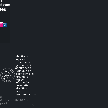
you
es
tions
let
ies
me
experience
it,
I
Mentions
légales
Conditions
générales &
will
assurances
Politique de
confidentialité
Providers
learn."
Policy
Information
newsletter
Modification
des
consentements
–
©
WEP
BE0435.130.419
Lao
2025
Tzu