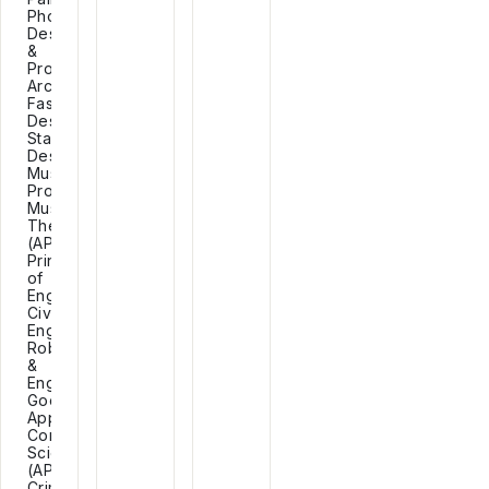
Photography,
Design
&
Production,
Architecture,
Fashion
Design,
Stage
Design,
Music
Production,
Music
Theory
(AP),
Principles
of
Engineering,
Civil
Engineering,
Robotics
&
Engineering,
Google
Apps,
Computer
Science
(AP),
Criminal