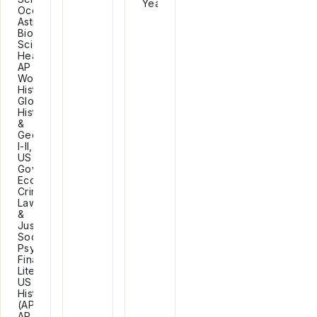
Yearbook...
Oceanography,
Astronomy,
Biomedical
Sciences,
Health,
AP
World
History,
Global
History
&
Geography
I-II,
US
Government,
Economics,
Criminal
Law
&
Justice,
Sociology,
Psychology,
Financial
Literacy,
US
History
(AP),
AP