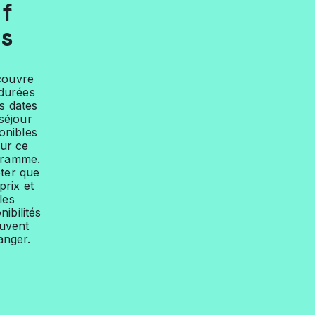
f
s
couvre
 durées
es dates
séjour
onibles
ur ce
gramme.
ter que
prix et
les
nibilités
uvent
anger.