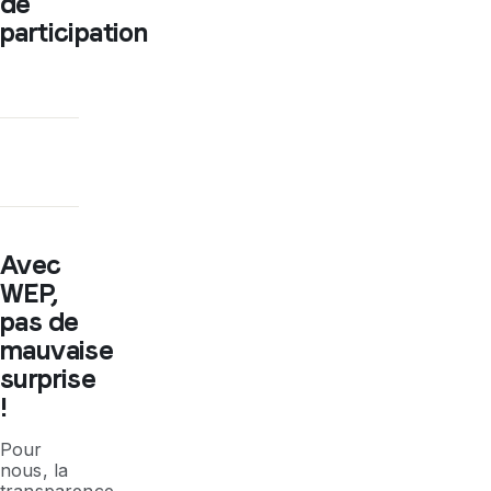
de
participation
Avec
WEP,
pas de
mauvaise
surprise
!
Pour
nous, la