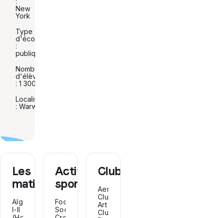
:
New
York
Type
d'école
:
publique
Nombre
d'élèves
: 1 300
Localisation
: Warwick
Les
Activités
Clubs
matières
sportives
Aerospace
Club,
Algebra
Football,
Art
I-II
Soccer,
Club,
(Honors),
Cross