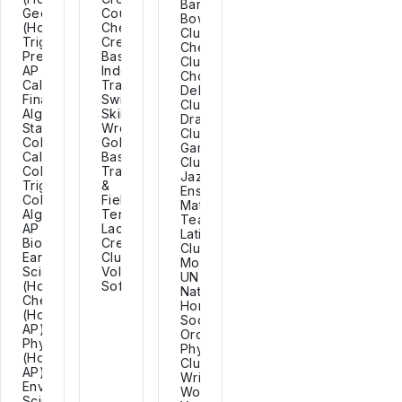
Band,
Geometry
Country,
Bowling
(Honors),
Cheerleading,
Club,
Trigonometry,
Crew,
Chess
Precalculus,
Basketball,
Club,
AP
Indoor
Chorus,
Calculus,
Track,
Debate
Financial
Swimming,
Club,
Algebra,
Skiing,
Drama
Statistics,
Wrestling,
Club,
College
Golf,
Gaming
Calculus,
Baseball,
Club,
College
Track
Jazz
Trigonometry,
&
Ensemble,
College
Field,
Math
Algebra,
Tennis,
Team,
AP
Lacrosse,
Latino
Biology,
Crew
Clubs,
Earth
Club,
Model
Science
Volleyball,
UN,
(Honors),
Softball...
National
Chemistry
Honors
(Honors,
Society,
AP),
Orchestra,
Physics
Physics
(Honors,
Club,
AP),
Writers
Environmental
Workshop,
Science,