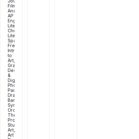
Journalism,
Film
Analysis,
AP
English
Literature,
Children's
Literature,
Spanish,
French,
Introduction
to
Art,
Graphic
Design
&
Digital
Photography,
Painting,
Drawing,
Band,
Symphony,
Orchestra,
Theatre
Production,
Studio
Art,
Art