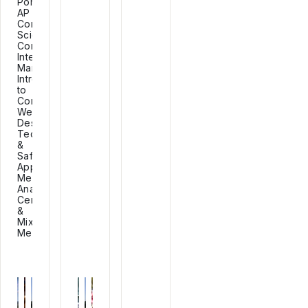
Portfolio,
AP
Computer
Science,
Computer
Integrated
Manufacturing,
Introduction
to
Computing,
Web
Design,
Technology
&
Safety
Applications,
Media
Analysis,
Ceramics
&
Mixed
Media.