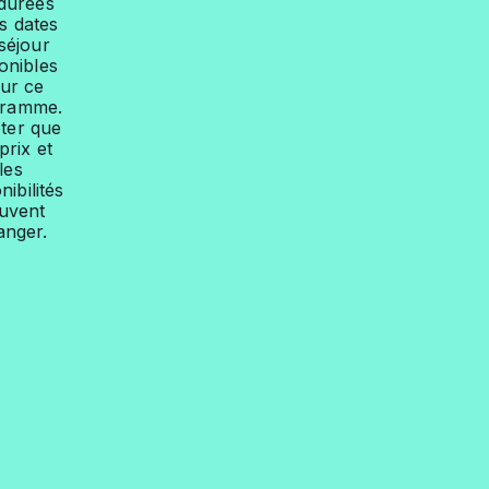
 durées
es dates
séjour
onibles
ur ce
gramme.
ter que
prix et
les
nibilités
uvent
anger.