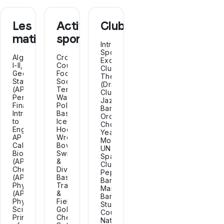
Les
Activités
Clubs
matières
sportives
Intramural
Sports,
Algebra
Cross
Exchange
I-II,
Country,
Club,
Geometry,
Football,
Thespians
Statistics
Soccer,
(Drama
(AP),
Tennis,
Club),
Personal
Water
Jazz
Finance,
Polo,
Band,
Introduction
Basketball,
Orchestra,
to
Ice
Choir,
Engineering,
Hockey,
Yearbook,
AP
Wrestling,
Model
Calculus,
Bowling,
UN,
Biology
Swim
Spanish
(AP),
&
Club,
Chemistry
Dive,
Pep
(AP),
Baseball,
Band,
Physics
Track
Marching
(AP),
&
Band,
Physical
Field,
Student
Science,
Golf,
Council,
Principles
Cheerleading,
National