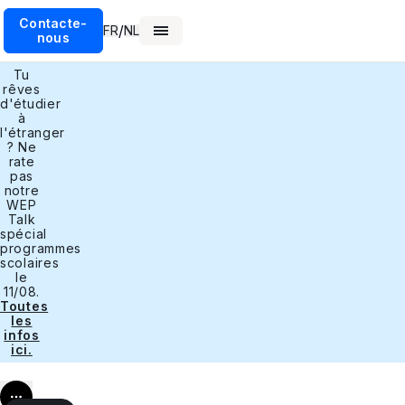
Contacte-
/
FR
NL
nous
Tu
rêves
d'étudier
à
l'étranger
? Ne
rate
pas
notre
WEP
Talk
spécial
programmes
scolaires
le
11/08.
Toutes
les
infos
ici.