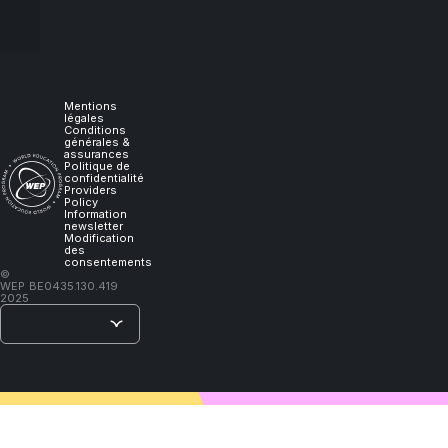
experience
it,
I
Mentions
légales
Conditions
générales &
will
assurances
Politique de
confidentialité
Providers
learn."
Policy
Information
newsletter
Modification
des
consentements
–
©
WEP
BE0435.130.419
Lao
2025
Tzu