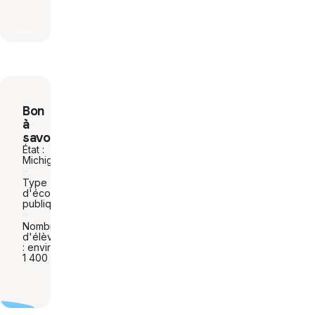
Bon
à
savoir
État :
Michigan
Type
d'école:
publique
Nombre
d'élèves
: environ
1 400