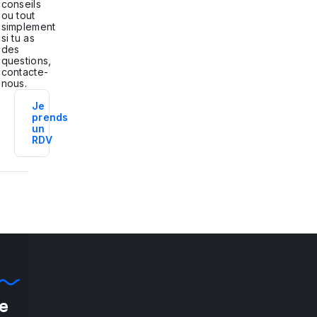
conseils
ou tout
simplement
si tu as
des
questions,
contacte-
nous.
Je
prends
un
RDV
e