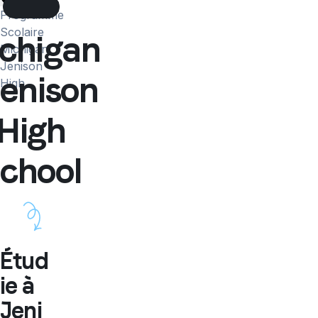
More
Programme
Scolaire
chigan
Michigan
Jenison
Jenison
High...
High
chool
Étud
ie à
Jeni