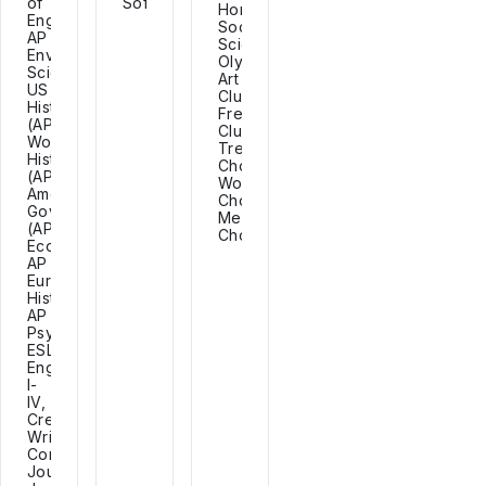
of
Softball.
Honors
Engineering,
Society,
AP
Science
Environmental
Olympiad,
Science,
Art
US
Club,
History
French
(AP),
Club,
World
Treble
History
Choir,
(AP),
Women's
American
Chorus,
Government
Men's
(AP),
Chorus.
Economics,
AP
European
History,
AP
Psychology,
ESL,
English
I-
IV,
Creative
Writing,
Comparative
Journalism,