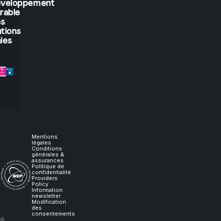
if
éveloppement
rable
you
es
tions
let
ies
me
experience
it,
I
Mentions
légales
Conditions
générales &
will
assurances
Politique de
confidentialité
Providers
learn."
Policy
Information
newsletter
Modification
des
consentements
–
©