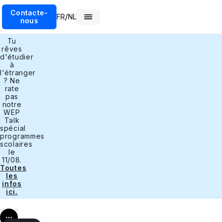
Contacte-
/
FR
NL
nous
Tu
rêves
d'étudier
à
l'étranger
? Ne
rate
pas
notre
WEP
Talk
spécial
programmes
scolaires
le
11/08.
Toutes
les
infos
ici.