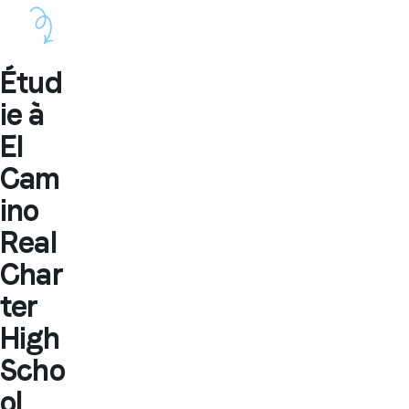
Étud
ie à
El
Cam
ino
Real
Char
ter
High
Scho
ol