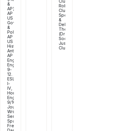
Club,
&
Robotics
AP),
Club,
AP
Speech
US
&
Government
Debate,
&
Thespians
Politics,
(Drama),
AP
Social
US
Justice
History,
Club.
Anthropology,
AP
English,
English
9-
12.
ESL
I-
IV,
Honors
English
9/10/11,
Journalism,
Writers
Seminar,
Spanish,
French,
Dance