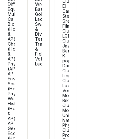
Club,
Differential
Wrestling,
El
Equations,
Baseball,
Camino
Multivariable
Golf,
Step,
Calculus,
Lacrosse,
Great
Biology
Swim
Films
(Honors
&
Club,
&
Dive,
LGBT
AP),
Tennis,
Club,
Chemistry
Track
Jazz
(Honors
&
Band,
&
Field,
K-
AP),
Volleyball,
pop
Physics
Lacrosse.
Dance
(AP),
Club,
AP
Linguistics
Environmental
Club,
SciencePhysics,
Local
(Honors)
Vocals,
Physiology,
Mountain
World
Bike
History
Club,
(Honors
Model
&
United
AP),
Nations,
AP
Physics
Geography,
Club,
Economics
Programming
(Honors