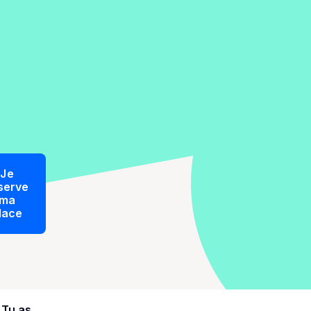
Je
serve
ma
lace
Tu as