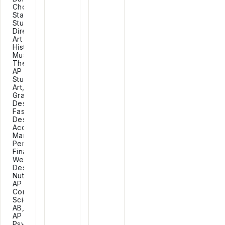
Choreography,
Stage,
Student
Directing,
Art
History,
Music
Theory,
AP
Studio
Art,
Graphic
Design,
Fashion
Design,
Accounting,
Marketing,
Personal
Finance,
Web
Design,
Nutrition,
AP
Computer
Science
AB,
AP
Psychology,