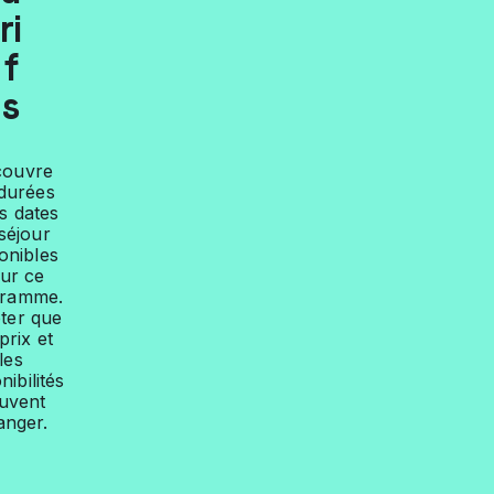
ri
f
s
couvre
 durées
es dates
séjour
onibles
ur ce
gramme.
ter que
prix et
les
nibilités
uvent
anger.