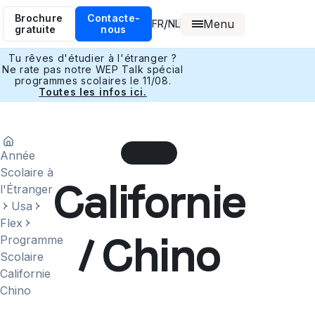
Brochure
Contacte-
Menu
/
FR
NL
gratuite
nous
Tu rêves d'étudier à l'étranger ?
Ne rate pas notre WEP Talk spécial
programmes scolaires le 11/08.
Toutes les infos ici.
Année
Scolaire à
Californie
l'Étranger
Usa
Flex
/ Chino
Programme
Scolaire
Californie
Chino