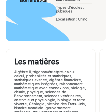
Bon à savoir
Types d'écoles :
publiques
Localisation : Chino
Les matières
A
Algèbre II, trigonométrie/pré-calcul,
Fo
calcul, probabilités et statistiques,
ba
statistiques avancé, algèbre financière,
te
mathématiques intégrées, raisonnement
mathématique avec connexions, biologie,
chimie, physique, sciences de
l'environnement, sciences vétérinaires,
anatomie et physiologie, biologie et terre
vivante, Géologie, histoire des États-Unis,
histoire mondiale, gouvernement
américain, gouvernement et politique