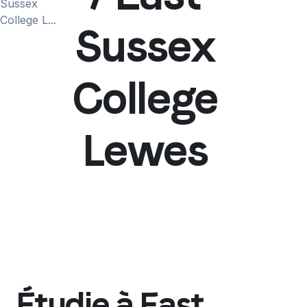
Sussex
College L...
Sussex
College
Lewes
Étudie à East