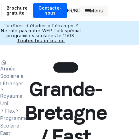
Brochure
Contacte-
Menu
/
FR
NL
gratuite
nous
Tu rêves d'étudier à l'étranger ?
Ne rate pas notre WEP Talk spécial
programmes scolaires le 11/08.
Toutes les infos ici.
Année
Scolaire à
Grande-
l'Étranger
Royaume
Uni
Bretagne
Flex
Programme
Scolaire
/ East
East