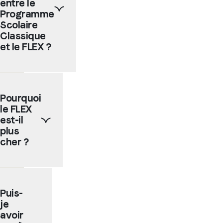
entre le
Programme
Scolaire
Classique
et le FLEX ?
Les
grandes
Pourquoi
différences
le FLEX
sont
que
est-il
dans
plus
le
cher ?
programme
classique
tu
Le
choisis
programme
le
Puis-
FLEX
pays
je
a un
mais
coût
avoir