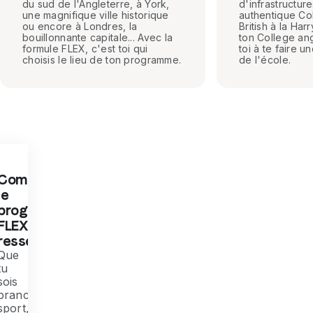
du sud de l'Angleterre, à York,
d'infrastructur
une magnifique ville historique
authentique Co
ou encore à Londres, la
British à la Har
bouillonnante capitale... Avec la
ton College ang
formule FLEX, c'est toi qui
toi à te faire u
choisis le lieu de ton programme.
de l'école.
Composons
le
programme
FLEX qui te
ressemble
Que
tu
sois
branché
sport,