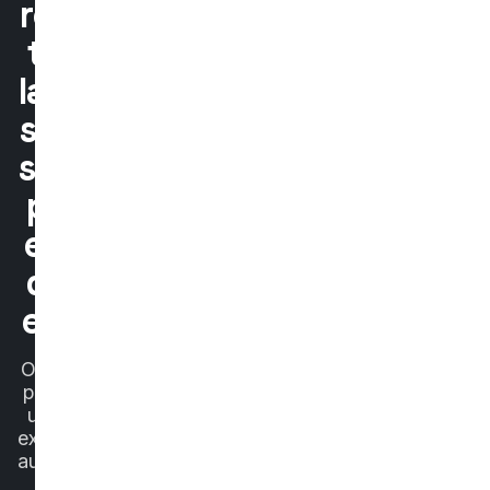
res
te
lais
ser
sur
pr
en
dr
e ?
Opte
pour
une
expérience
authentique
et