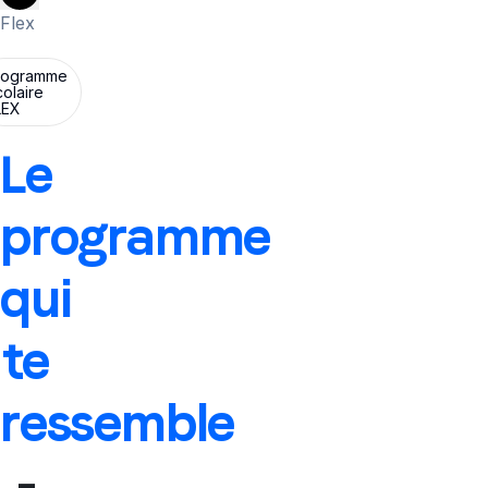
More
Flex
rogramme
olaire
LEX
Le
programme
qui
te
ressemble
-