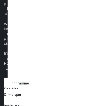
plonge-
toi
dans
la
variété
incroyable
de
paysages,
cultures
et
traditions
du
Royaume-
Uni.
Programme
Scolaire
Classique
au
Royaume-