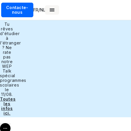
Contacte-
/
FR
NL
nous
Tu
rêves
d'étudier
à
l'étranger
? Ne
rate
pas
notre
WEP
Talk
spécial
programmes
scolaires
le
11/08.
Toutes
les
infos
ici.