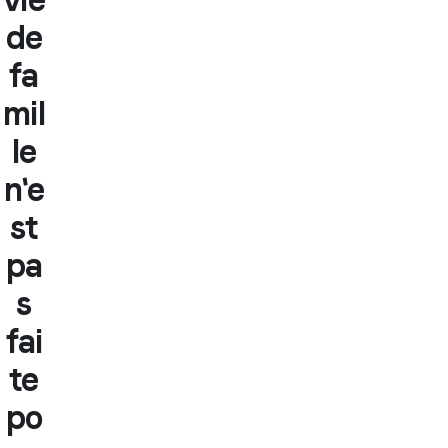
de
fa
mil
le
n'e
st
pa
s
fai
te
po