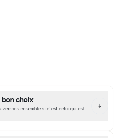
e bon choix
verrons ensemble si c'est celui qui est
e, tu prends part à une entrevue de
mble le point sur tes motivations, ton
us assurons que tu fais le bon choix. Tu