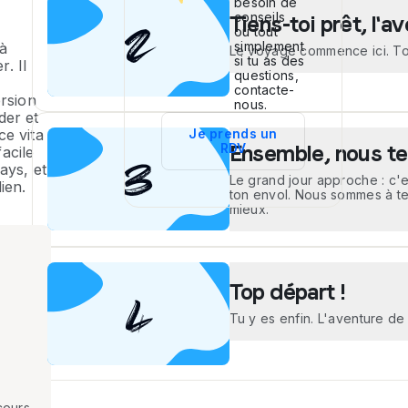
reçois ton résultat dans la s
2
besoin de
conseils
Tiens-toi prêt, l
ou tout
simplement
à
Le voyage commence ici. Ton
si tu as des
. Il
questions,
Si ton entretien est positif, 
contacte-
programme et les instructio
rsion
nous.
présentation. C'est une étap
der et
"carte de visite" pour la fami
ce vita
Je prends un
3
RDV
Ensemble, nous te
facile
ays, et
Le grand jour approche : c'
ien.
ton envol. Nous sommes à te
mieux.
Sois patient ! La recherche d
peut prendre du temps. Pour 
plonger dans le concret, tes
4
formation immersif et intera
Top départ !
toutes tes questions et pou
mais aussi d'anciens partici
Tu y es enfin. L'aventure de 
Pas de panique, nous organ
présents à tes côtés pendant 
reste plus qu'à faire ta valis
cours