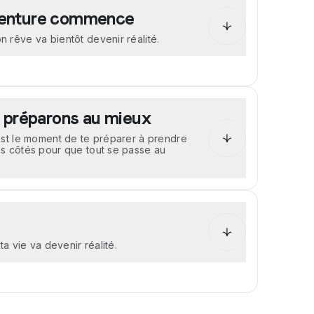
emaine suivant l'entretien.
'aventure commence
 rêve va bientôt devenir réalité.
tu reçois une lettre d'acceptation au
ns pour compléter ton dossier de
e très importante, car ce dossier sera ta
lle d'accueil et l'école.
 préparons au mieux
est le moment de te préparer à prendre
s côtés pour que tout se passe au
e ton école et de ta famille d'accueil
rendre cette attente plus agréable et te
 parents et toi assistez à un parcours de
ctif, où vous trouverez les réponses à
rrez rencontrer les membres du staff WEP
pants : les WEP Buddies.
ta vie va devenir réalité.
isons ton départ de A à Z et sommes
toute la durée de ton séjour. Il ne te
e.