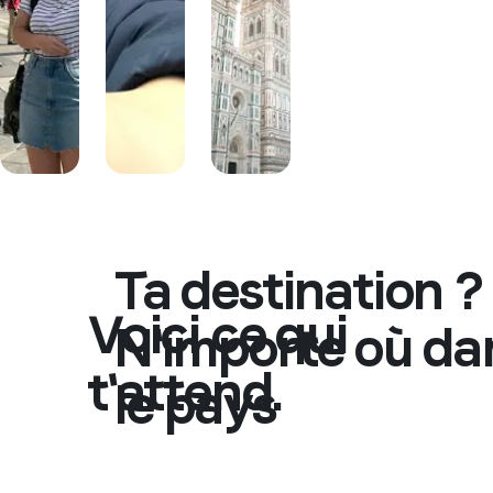
+4
Ta destination ?
Voici ce qui
N'importe où da
t'attend.
le pays