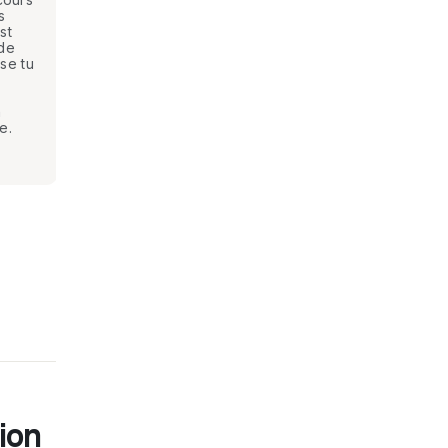
s
st
ide
se tu
n
e.
ion