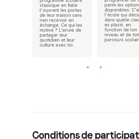
programme scolaire
parmi les option
classique en Italie
disponibles. C'e
t'ouvrent les portes
l'école qui déc
de leur maison sans
dans quelle clas
rien recevoir en
es placé, en
échange. Ce qui les
fonction de ton
motive ? L'envie de
niveau et de to
partager leur
parcours scolair
quotidien et leur
culture avec toi.
Previous slide
Next slide
Conditions de participat