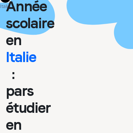
More
Année
Italie
scolaire
en
Italie
:
pars
étudier
en