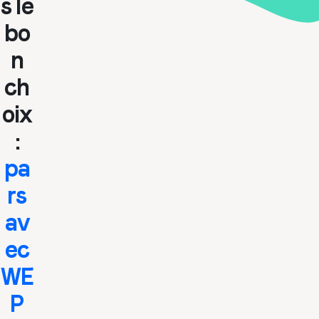
s le
bo
n
ch
oix
:
pa
rs
av
ec
WE
P