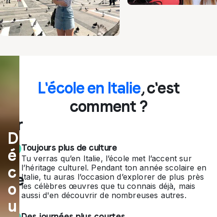
Dé
L'école en Italie
, c'est
co
comment ?
uvr
D
e
Toujours plus de culture
é
l'It
Tu verras qu’en Italie, l’école met l’accent sur
c
l’héritage culturel. Pendant ton année scolaire en
alie
Italie, tu auras l’occasion d’explorer de plus près
o
les célèbres œuvres que tu connais déjà, mais
co
aussi d'en découvrir de nombreuses autres.
u
m
Des journées plus courtes