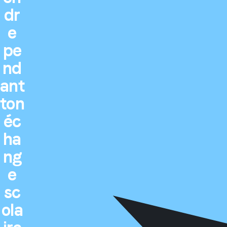
dr
e
pe
nd
ant
ton
éc
ha
ng
e
sc
ola