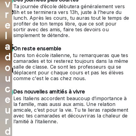
v
Ta journée d’école débutera généralement vers
me
r
8h et se terminera vers 13h, juste à l’heure du
lunch. Après les cours, tu auras tout le temps de
tu
e
profiter de ton temps libre, que ce soit pour
sortir avec des amis, faire tes devoirs ou
ne
l
simplement te détendre.
l'as
a
On reste ensemble
d
ja
Dans ton école italienne, tu remarqueras que tes
camarades et toi resterez toujours dans la même
o
ma
salle de classe. Ce sont les professeurs qui se
déplacent pour chaque cours et pas les élèves
u
is
comme c'est le cas chez nous.
c
vu
Des nouvelles amitiés à vivre
e
Les Italiens accordent beaucoup d’importance à
e :
la famille, mais aussi aux amis. Une relation
u
amicale, c’est pour la vie. Tu te lieras rapidement
à
avec tes camarades et découvriras la chaleur de
r
l’amitié à l’italienne.
toi
d