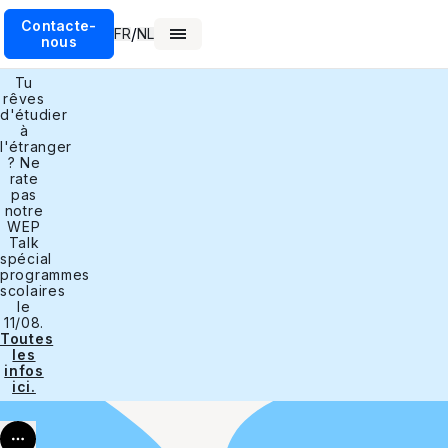
Contacte-
/
FR
NL
nous
Tu
rêves
d'étudier
à
l'étranger
? Ne
rate
pas
notre
WEP
Talk
spécial
programmes
scolaires
le
11/08.
Toutes
les
infos
ici.