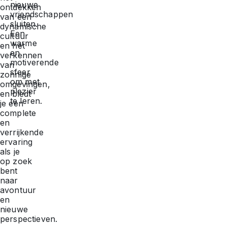
nieuwe
ontdekken
vriendschappen
van een
sluiten.
dynamische
Een
cultuur
warme
en het
en
verkennen
motiverende
van
sfeer
zonnige
om met
omgevingen,
plezier
en biedt
te leren.
je een
complete
en
verrijkende
ervaring
als je
op zoek
bent
naar
avontuur
en
nieuwe
perspectieven.