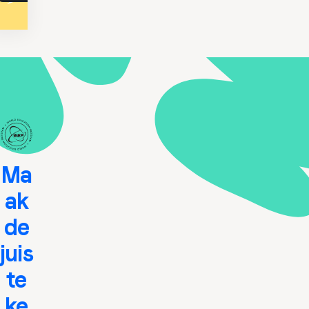
Ma
ak
de
juis
te
ke