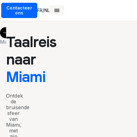
Contacteer
/
FR
NL
ons
More
Taalreis
Miami
naar
Miami
Ontdek
de
bruisende
sfeer
van
Miami,
met
zijn