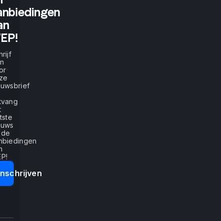
tell
anbiedingen
an
me,
EP!
rijf
I
in
or
ze
will
euwsbrief
tvang
listen.
t
tste
euws
If
 de
nbiedingen
n
you
P!
Inschrijven
show
me,