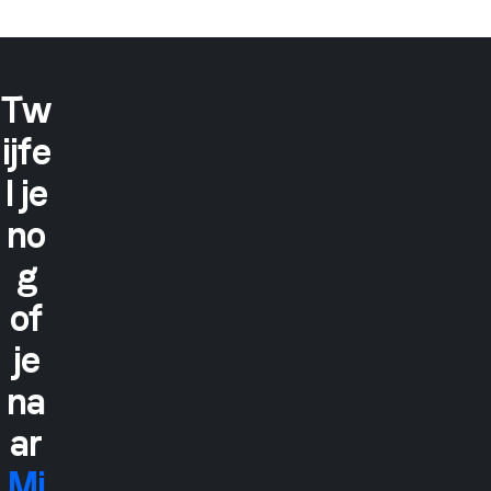
Tw
ijfe
l je
no
g
of
je
na
ar
Mi