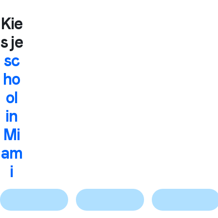
Kie
s je
sc
ho
ol
in
Mi
am
i