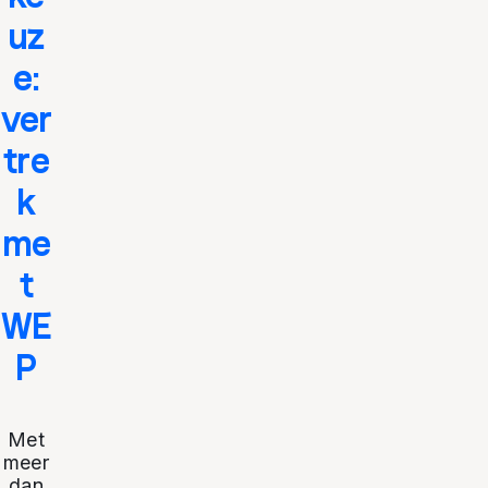
uz
e:
ver
tre
k
me
t
WE
P
Met
meer
dan