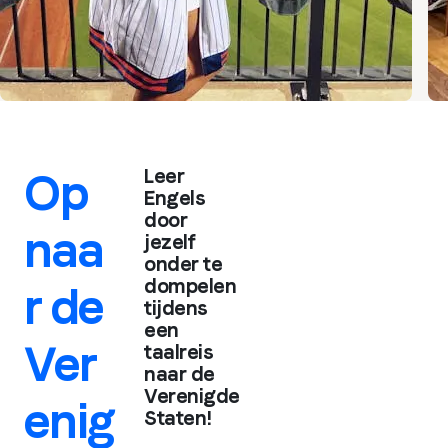
Op
Leer
Engels
door
naa
jezelf
onder te
dompelen
r de
tijdens
een
Ver
taalreis
naar de
Verenigde
enig
Staten!