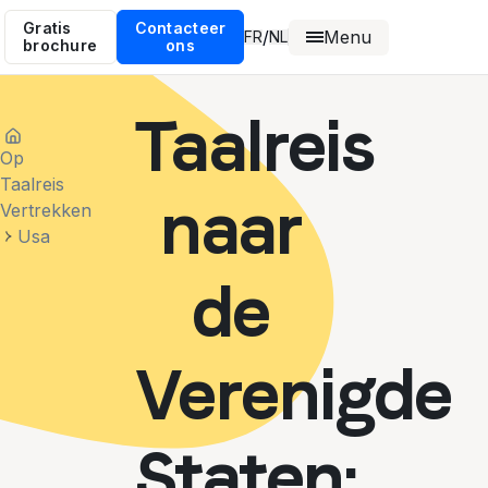
Gratis
Contacteer
Menu
/
FR
NL
brochure
ons
Taalreis
Op
Taalreis
naar
Vertrekken
Usa
de
Verenigde
Staten: