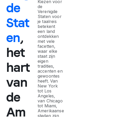
Kiezen voor
de
de
Verenigde
Staten voor
Stat
je taalreis
betekent
een land
en
,
ontdekken
met vele
facetten,
het
waar elke
staat zijn
eigen
hart
tradities,
accenten en
gewoontes
van
heeft. Van
New York
tot Los
de
Angeles,
van Chicago
tot Miami,
Am
Amerikaanse
steden zijn