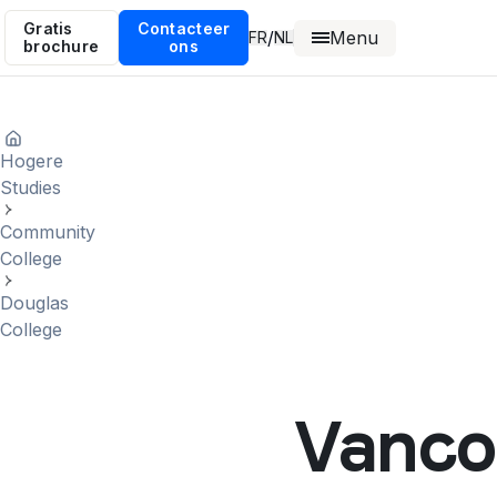
Gratis
Contacteer
Menu
/
FR
NL
brochure
ons
Hogere
Studies
Community
College
Douglas
College
Vancou