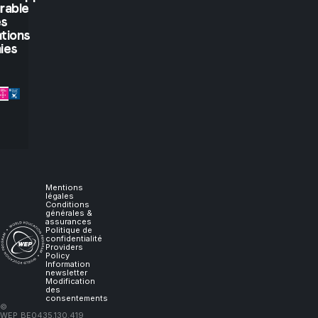
rable
you
es
tions
let
ies
me
experience
it,
I
Mentions
légales
Conditions
générales &
will
assurances
Politique de
confidentialité
Providers
learn."
Policy
Information
newsletter
Modification
des
consentements
–
©
WEP
BE0435.130.419