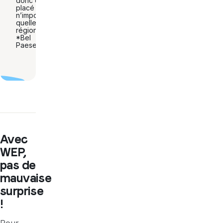
donc être
placé dans
n’importe
quelle
région du
*Bel
Paese*.
Avec
WEP,
pas de
mauvaise
surprise
!