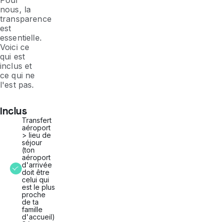
Pour
nous, la
transparence
est
essentielle.
Voici ce
qui est
inclus et
ce qui ne
l'est pas.
Inclus
Transfert
aéroport
> lieu de
séjour
(ton
aéroport
d'arrivée
doit être
celui qui
est le plus
proche
de ta
famille
d'accueil)