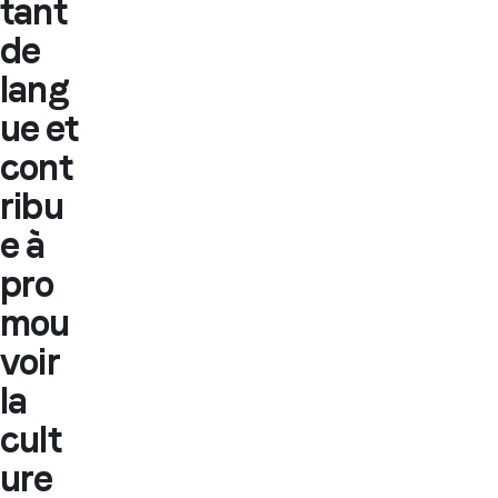
tant
de
lang
ue et
cont
ribu
e à
pro
mou
voir
la
cult
ure