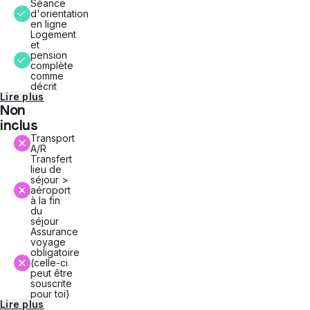
Séance
d'orientation
en ligne
Logement
et
pension
complète
comme
décrit
Lire plus
Non
inclus
Transport
A/R
Transfert
lieu de
séjour >
aéroport
à la fin
du
séjour
Assurance
voyage
obligatoire
(celle-ci
peut être
souscrite
pour toi)
Lire plus