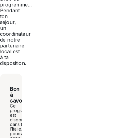
programme...
Pendant
ton
séjour,
un
coordinateur
de notre
partenaire
local est
à ta
disposition.
Bon
à
savoir
Ce
programme
est
disponible
dans toute
l’Italie. Tu
pourras