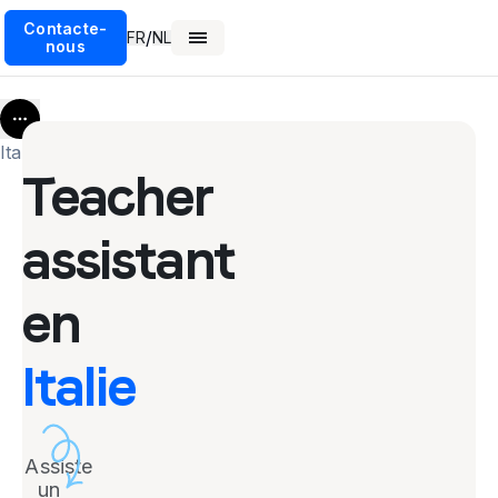
Contacte-
/
FR
NL
nous
More
Italie
Teacher
assistant
en
Italie
Assiste
un