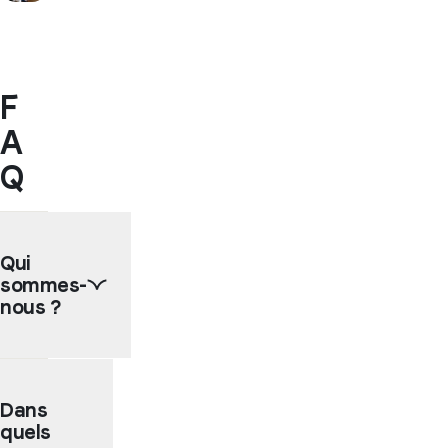
F
A
Q
Qui
sommes-
nous ?
WEP
(World
Dans
Education
quels
Program)