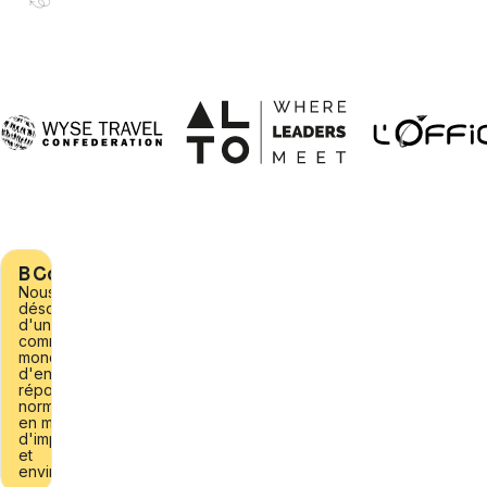
B Corporation
Nous faisons
désormais partie
d'une
communauté
mondiale
d'entreprises qui
répondent à des
normes élevées
en matière
d'impact social
et
environnemental.