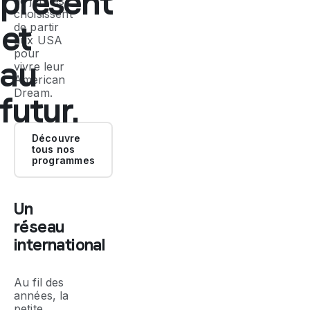
présent
de jeunes
choisissent
et
de partir
aux USA
pour
au
vivre leur
American
Dream
.
futur.
Découvre
tous nos
programmes
Un
réseau
international
Au fil des
années, la
petite