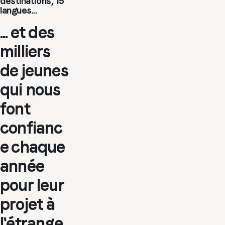
destinations, 15
langues...
... et des
milliers
de jeunes
qui nous
font
confianc
e chaque
année
pour leur
projet à
l'étrange