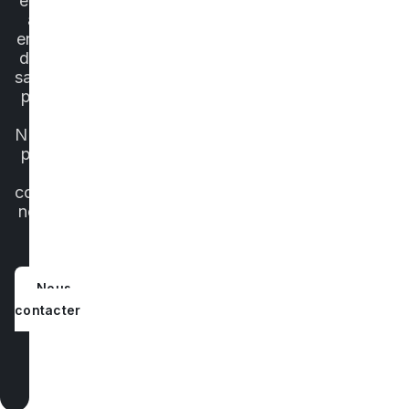
et tu
as
envie
d'en
savoir
plus
?
N'attends
plus
et
contacte-
nous
!
Nous
contacter