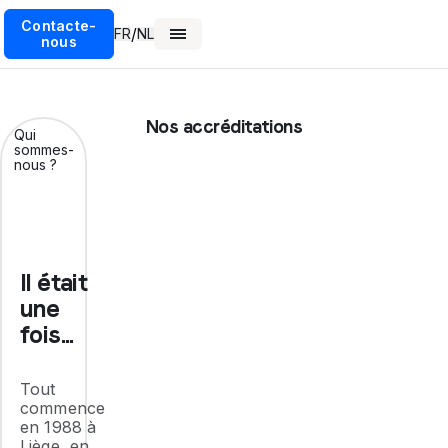
Contacte-
/
FR
NL
nous
Nos accréditations
Qui
sommes-
nous ?
Il était
une
fois...
Tout
commence
en 1988 à
Liège, en