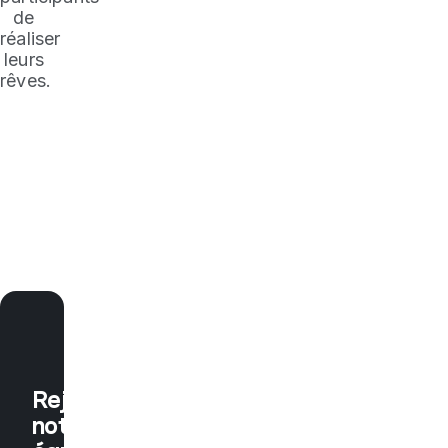
de
réaliser
leurs
rêves.
Rejoins
notre