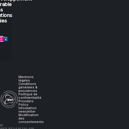
rable
you
es
tions
let
ies
me
experience
it,
I
Mentions
légales
Conditions
générales &
will
assurances
Politique de
confidentialité
Providers
learn."
Policy
Information
newsletter
Modification
des
consentements
–
©
WEP
BE0435.130.419