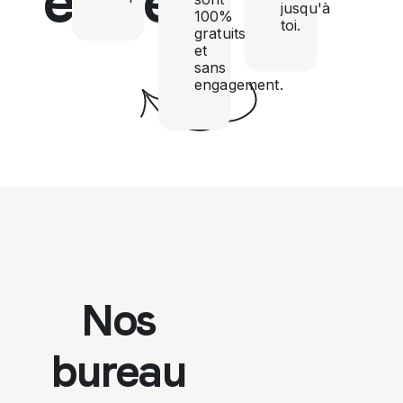
entier
jusqu'à
100%
toi.
gratuits
et
sans
engagement.
Nos
bureau