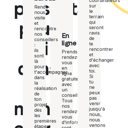
coordinateurs
présents
sur
Rends-
le
nous
terrain
visite
pour
qui
et
seront
rencontre
ravis
nos
En
de
conseillers
toi
ligne
te
:
rencontrer
ils
Prends
et
sont
rendez-
d'échanger
dans
là
vous
avec
pour
en
toi.
t'accompagner
ligne
Si
dans
gratuitement
le
tu
la
avec
ne
réalisation
un
peux
de
conseiller.
pas
ton
monde
Tous
venir
projet,
nos
jusqu'à
dès
rendez-
nous,
les
vous
nous
premières
d'information
venons
étapes.
sont