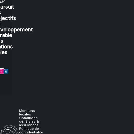
EP
ursuit
But
s
jectifs
if
e
éveloppement
rable
you
es
tions
let
ies
me
experience
it,
I
Mentions
légales
Conditions
générales &
will
assurances
Politique de
confidentialité