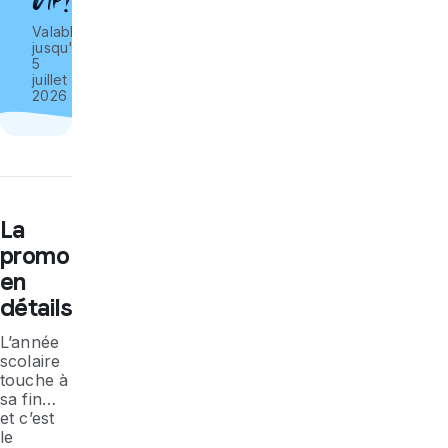
Valable
jusqu'au
5
juillet
2026
La
promo
en
détails
L’année
scolaire
touche à
sa fin…
et c’est
le