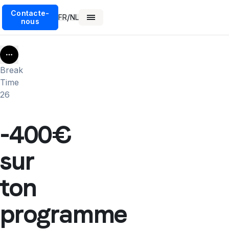
Contacte-
/
FR
NL
nous
More
Break
Time
26
-400€
sur
ton
programme