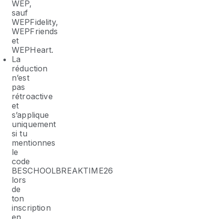
WEP,
sauf
WEPFidelity,
WEPFriends
et
WEPHeart.
La
réduction
n’est
pas
rétroactive
et
s’applique
uniquement
si tu
mentionnes
le
code
BESCHOOLBREAKTIME26
lors
de
ton
inscription
en