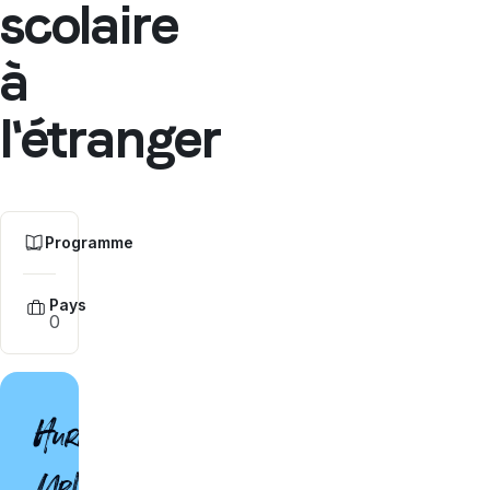
scolaire
à
l'étranger
Programme
Pays
0
Hurry
Up!