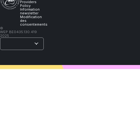
Providers
learn."
Policy
Information
newsletter
Modification
des
consentements
–
©
WEP
BE0435.130.419
Lao
2025
Tzu