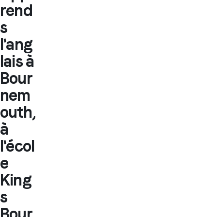
rend
s
l'ang
lais à
Bour
nem
outh,
à
l'écol
e
King
s
Bour