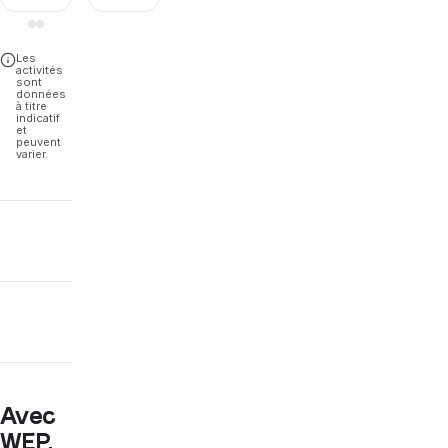
Les
activités
sont
données
à titre
indicatif
et
peuvent
varier.
Avec
WEP,