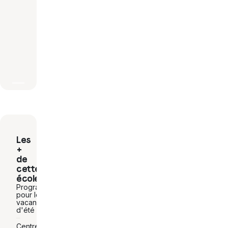
Les
+
de
cette
école
Programme
pour les
vacances
d'été
Centre-