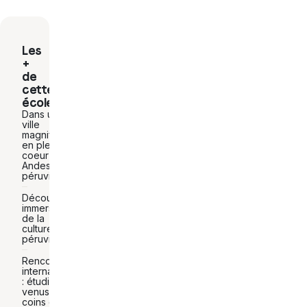
Les
+
de
cette
école
Dans une
ville
magnifique
en plein
coeur des
Andes
péruviennes
Découverte
immersive
de la
culture
péruvienne
Rencontres
internationales
: étudiants
venus des 4
coins du