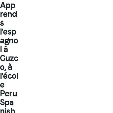
App
rend
s
l'esp
agno
l à
Cuzc
o, à
l'écol
e
Peru
Spa
nish