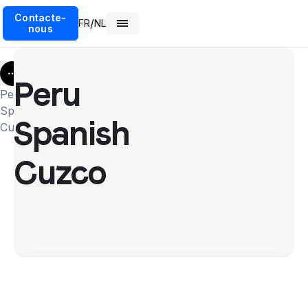
Contacte-
/
FR
NL
nous
More
Peru
Peru
Spanish
Spanish
Cuzco
Cuzco