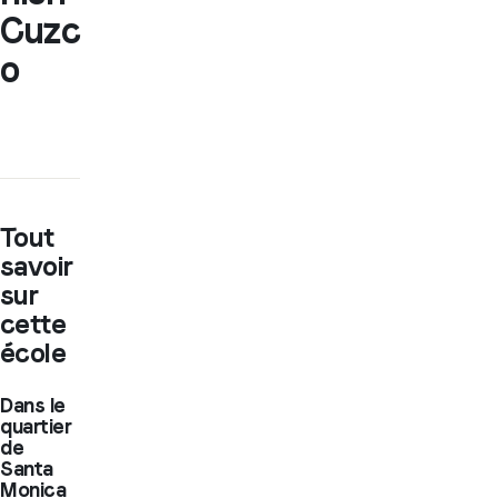
Cuzc
o
Tout
savoir
sur
cette
école
Dans le
quartier
de
Santa
Monica