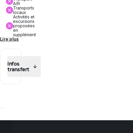
A/R
Transports
locaux
Activités et
excursions
proposées
en
supplément
Lire plus
Infos
transfert
Dans
le
cadre
de
ce
programme,
WEP
te
propose
une
(des)
option(s)