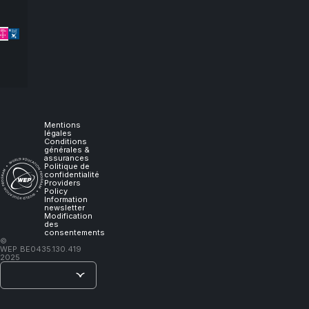
let
me
experience
it,
I
Mentions
légales
Conditions
générales &
will
assurances
Politique de
confidentialité
Providers
learn."
Policy
Information
newsletter
Modification
des
consentements
–
©
WEP
BE0435.130.419
Lao
2025
Tzu