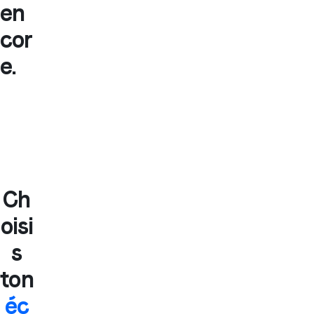
en
cor
e.
Ch
oisi
s
ton
éc