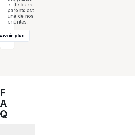
et de leurs
parents est
une de nos
priorités.
savoir plus
F
A
Q