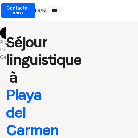
Contacte-
/
FR
NL
nous
More
Séjour
Playa
Del
linguistique
Carmen
à
Playa
del
Carmen