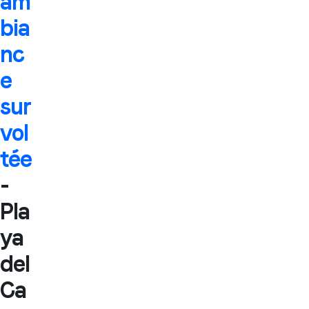
am
bia
nc
e
sur
vol
tée
-
Pla
ya
del
Ca