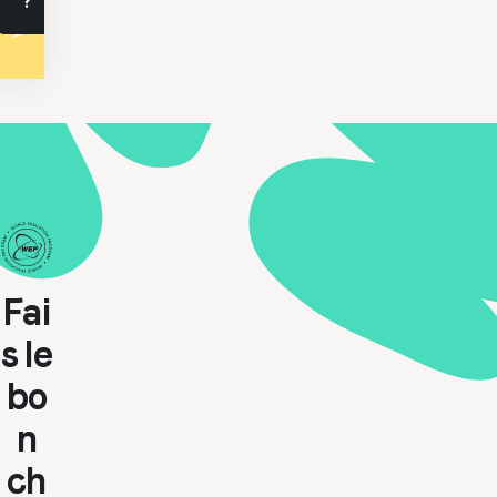
?
Fai
s le
bo
n
ch