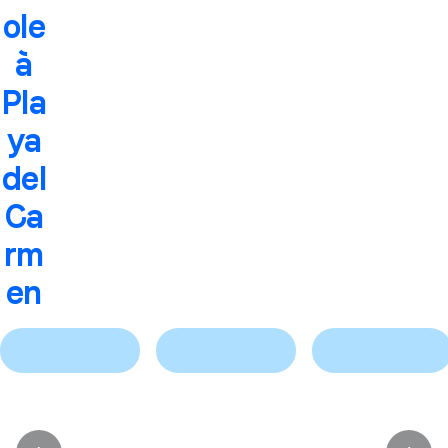
ole
à
Pla
ya
del
Ca
rm
en