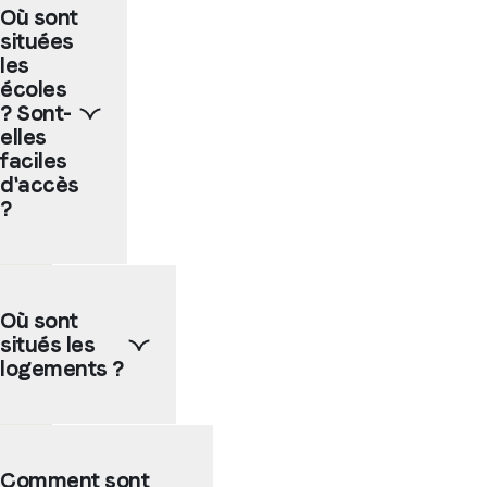
Où sont
situées
les
écoles
? Sont-
elles
faciles
d'accès
?
Nos
écoles
Où sont
partenaires
situés les
sont
en
logements ?
grande
majorité
situées
Selon
en
la
Comment sont
centre
taille