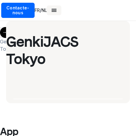
Contacte-
/
FR
NL
nous
More
GenkiJACS
Genkijacs
Tokyo
Tokyo
App