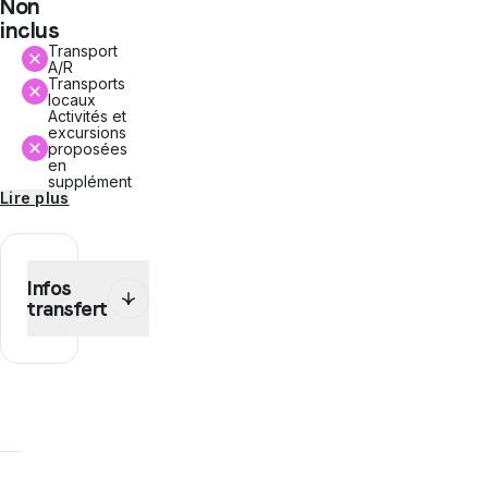
Non
inclus
Transport
A/R
Transports
locaux
Activités et
excursions
proposées
en
supplément
Lire plus
Infos
transfert
Dans
le
cadre
de
ce
programme,
WEP
te
propose