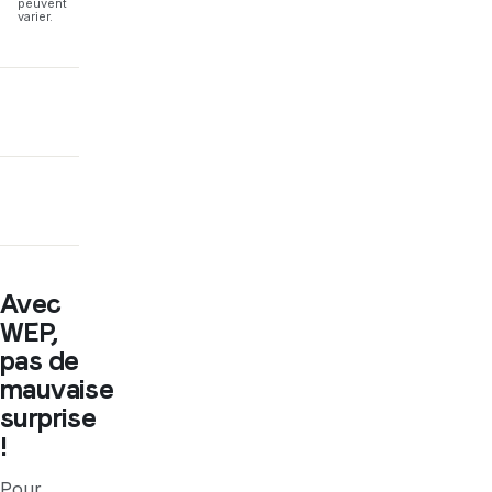
peuvent
varier.
Avec
WEP,
pas de
mauvaise
surprise
!
Pour