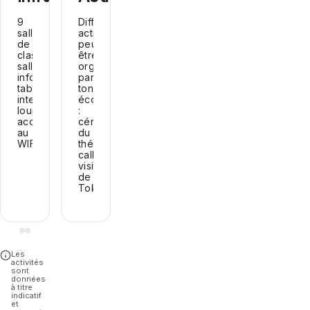
9
Différentes
salles
activités
de
peuvent
classe,
être
salle
organisées
informatique,
par
tableaux
ton
interactifs,
école
lounge,
:
accès
cérémonie
au
du
WIFI...
thé,
calligraphie,
visite
de
Tokyo...
Les
activités
sont
données
à titre
indicatif
et