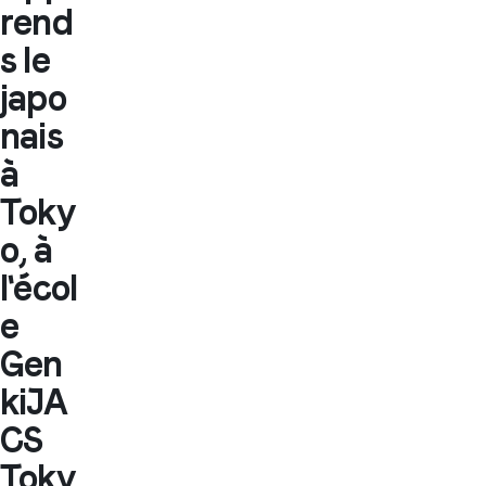
rend
s le
japo
nais
à
Toky
o, à
l'écol
e
Gen
kiJA
CS
Toky