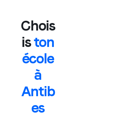
Chois
is
ton
école
à
Antib
es