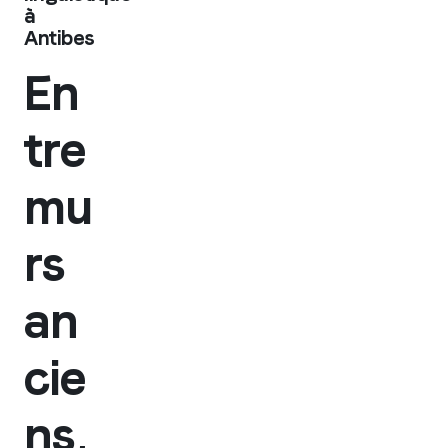
à
Antibes
En
tre
mu
rs
an
cie
ns,