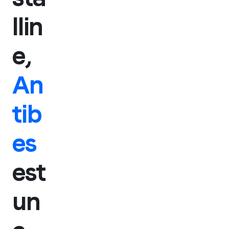
llin
e,
An
tib
es
est
un