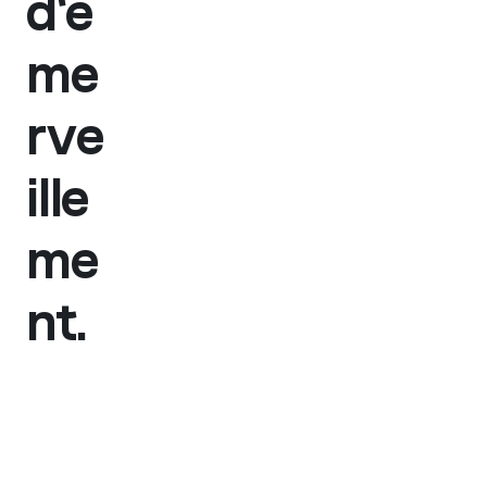
d'é
me
rve
ille
me
nt.