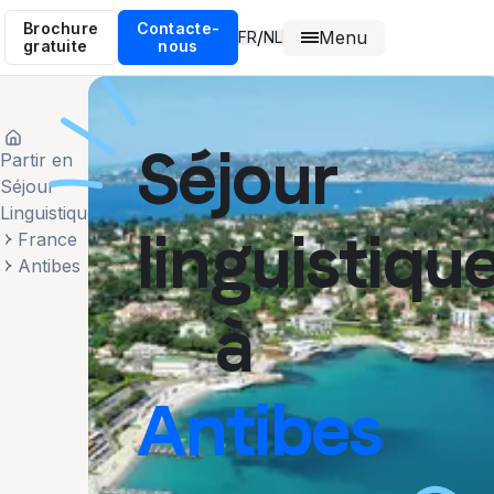
Brochure
Contacte-
Menu
/
FR
NL
gratuite
nous
Séjour
Partir en
Séjour
Linguistique
linguistiqu
France
Antibes
à
Antibes