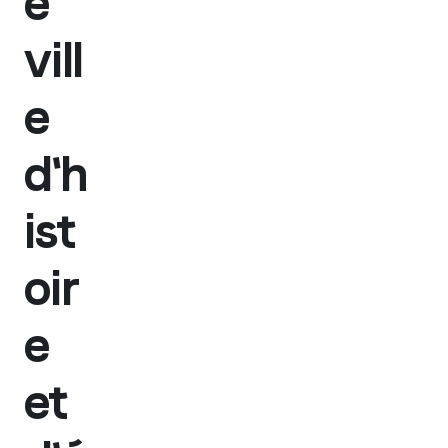
e
vill
e
d'h
ist
oir
e
et