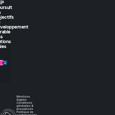
see.
EP
ursuit
But
s
jectifs
if
e
éveloppement
rable
you
es
tions
let
ies
me
experience
it,
I
Mentions
légales
Conditions
générales &
will
assurances
Politique de