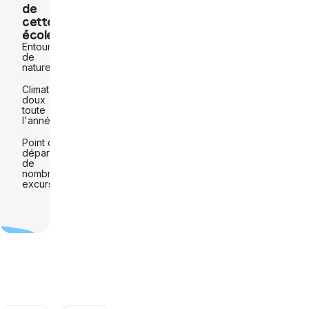
de
cette
école
Entouré
de
nature
Climat
doux
toute
l'année
Point de
départ vers
de
nombreuses
excursions