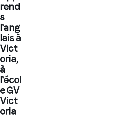
rend
s
l'ang
lais à
Vict
oria,
à
l'écol
e GV
Vict
oria