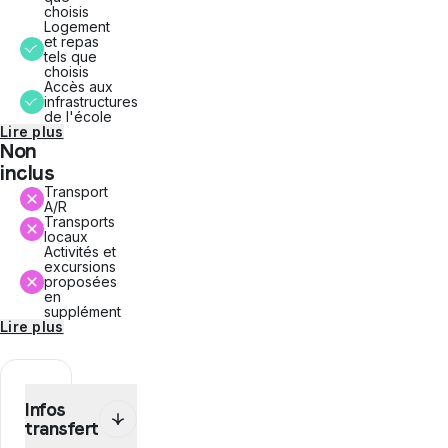
choisis
Logement
et repas
tels que
choisis
Accès aux
infrastructures
de l'école
Lire plus
Non
inclus
Transport
A/R
Transports
locaux
Activités et
excursions
proposées
en
supplément
Lire plus
Infos
transfert