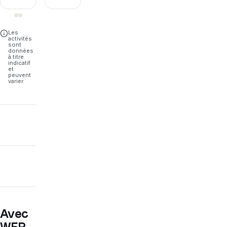
+
1
Les
activités
sont
données
à titre
indicatif
et
peuvent
varier.
Avec
WEP,