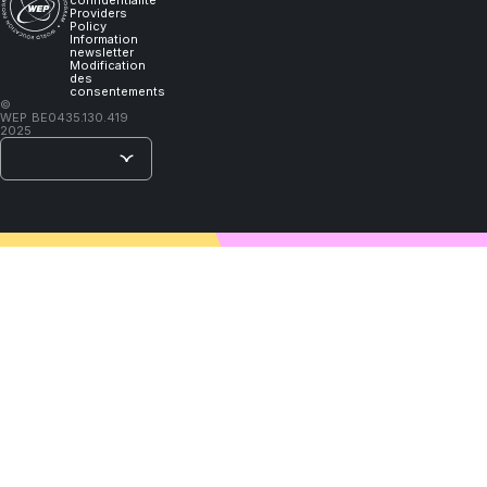
confidentialité
Providers
learn."
Policy
Information
newsletter
Modification
des
consentements
–
©
WEP
BE0435.130.419
Lao
2025
Tzu