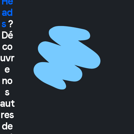
He
ad
s
?
Dé
co
uvr
e
no
s
aut
res
de