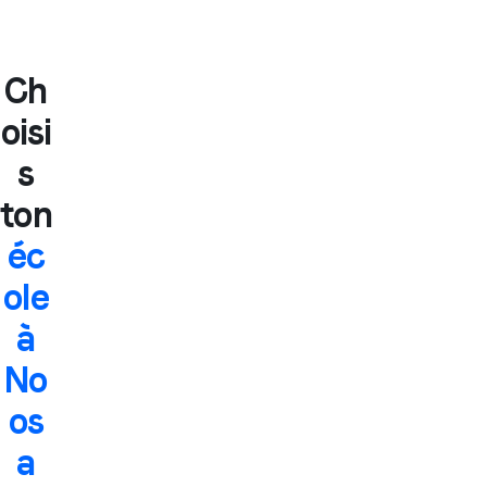
Ch
oisi
s
ton
éc
ole
à
No
os
a