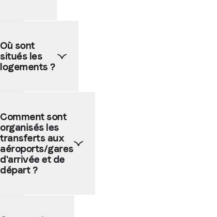
Nos
écoles
Où sont
partenaires
situés les
sont
en
logements ?
grande
majorité
situées
Selon
en
la
Comment sont
centre
taille
organisés les
ville
de la
ou
ville
transferts aux
dans
choisie,
aéroports/gares
des
les
d'arrivée et de
quartiers
logements
départ ?
animés
chez
ou
l'habitant
encore
et les
Les
près
résidences
écoles