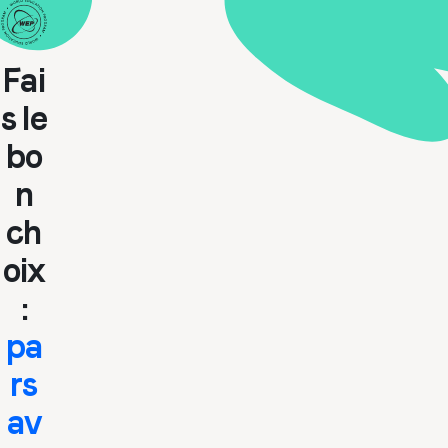
Fai
s le
bo
n
ch
oix
:
pa
rs
av