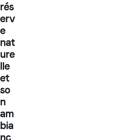
rés
erv
e
nat
ure
lle
et
so
n
am
bia
nc