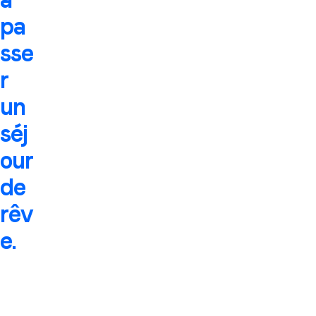
pa
sse
r
un
séj
our
de
rêv
e.