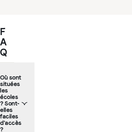
F
A
Q
Où sont
situées
les
écoles
? Sont-
elles
faciles
d'accès
?