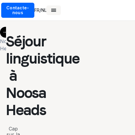
Contacte-
/
FR
NL
nous
More
Séjour
Noosa
Heads
linguistique
à
Noosa
Heads
Cap
sur la