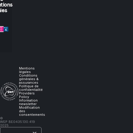
you
tions
let
ies
me
experience
it,
I
Mentions
légales
Conditions
générales &
will
assurances
Politique de
confidentialité
Providers
learn."
Policy
Information
newsletter
Modification
des
consentements
–
©
WEP
BE0435.130.419
Lao
2025
Tzu