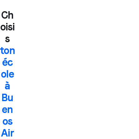
Ch
oisi
s
ton
éc
ole
à
Bu
en
os
Air