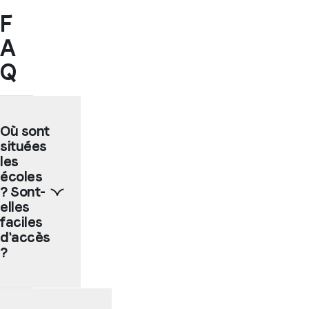
F
A
Q
Où sont
situées
les
écoles
? Sont-
elles
faciles
d'accès
?
Nos