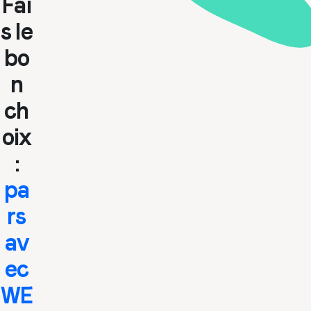
Fai
s le
bo
n
ch
oix
:
pa
rs
av
ec
WE