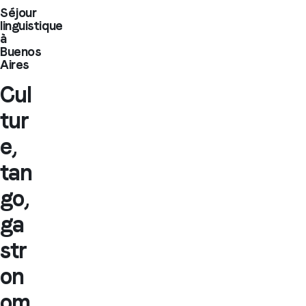
Séjour
linguistique
à
Buenos
Aires
Cul
tur
e,
tan
go,
ga
str
on
om