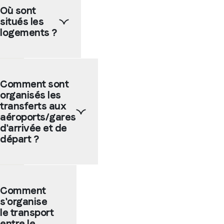
écoles
Où sont
partenaires
situés les
sont
en
logements ?
grande
majorité
situées
Selon
en
la
Comment sont
centre
taille
organisés les
ville
de la
ou
ville
transferts aux
dans
choisie,
aéroports/gares
des
les
d'arrivée et de
quartiers
logements
départ ?
animés
chez
ou
l'habitant
encore
et les
Les
près
résidences
écoles
de la
peuvent
Comment
partenaires
plage.
être
s'organise
proposent
Elles
situées
d'organiser
le transport
sont
entre
le
entre le