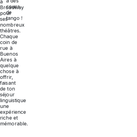
à des
à
cours
Broadway
de
pour
tango !
ses
nombreux
théâtres.
Chaque
coin de
rue à
Buenos
Aires à
quelque
chose à
offrir,
faisant
de ton
séjour
linguistique
une
expérience
riche et
mémorable.