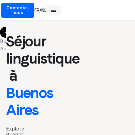
Contacte-
/
FR
NL
nous
More
Séjour
Buenos
Aires
linguistique
à
Buenos
Aires
Explore
Buenos