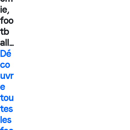
ie,
foo
tb
all...
Dé
co
uvr
e
tou
tes
les