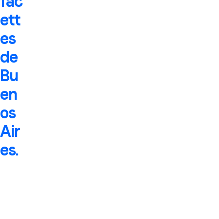
fac
ett
es
de
Bu
en
os
Air
es.