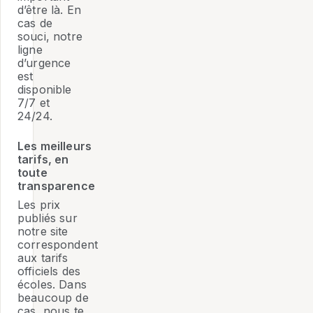
d’être là. En
cas de
souci, notre
ligne
d’urgence
est
disponible
7/7 et
24/24.
Les meilleurs
tarifs, en
toute
transparence
Les prix
publiés sur
notre site
correspondent
aux tarifs
officiels des
écoles. Dans
beaucoup de
cas, nous te