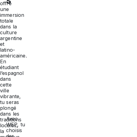
s
offre
une
immersion
totale
dans la
culture
argentine
et
latino-
américaine.
En
étudiant
l’espagnol
dans
cette
ville
vibrante,
tu seras
plongé
dans les
Avec
traditions
WEP, tu
locales,
choisis
la
des
musique